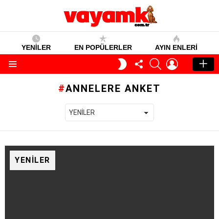
YENİLER
EN POPÜLERLER
AYIN ENLERI
TAKIP
SEARCH
GIRIŞ
GECE
ET
MODU
Menü
ANNELERE ANKET
YENILER