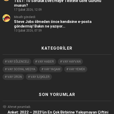
TEST: 10 Soruluk Evet/Hayır Testine Göre Gururlu
musun?
17 Şubat 2026, 12:09
Misafir gönderdi
Steve Jobs ölmeden önce kendisine e-posta
göndermiş! Bakın ne yazıyor…
13 Şubat 2026, 07:59
KATEGORILER
VAY EĞLENCELİ
VAY HABER
VAY HAYVAN
VAY SOSYAL MEDYA
VAY YAŞAM
VAY YEMEK
VAY ÜRÜN
VAY İLİŞKİLER
SON YORUMLAR
Ahmet
yorumladı.
Anket: 2022 – 2023’ün En Çok Birbirine Yakışmayan Çiftini