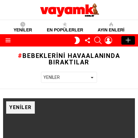
YENİLER
EN POPÜLERLER
AYIN ENLERI
TAKIP
SEARCH
GIRIŞ
GECE
ET
MODU
Menü
BEBEKLERINI HAVAALANINDA
BIRAKTILAR
YENILER