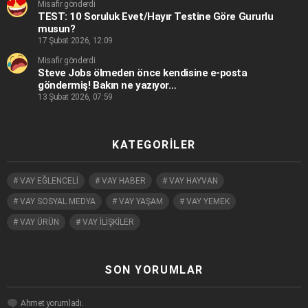
Misafir gönderdi
TEST: 10 Soruluk Evet/Hayır Testine Göre Gururlu
musun?
17 Şubat 2026, 12:09
Misafir gönderdi
Steve Jobs ölmeden önce kendisine e-posta
göndermiş! Bakın ne yazıyor…
13 Şubat 2026, 07:59
KATEGORILER
VAY EĞLENCELİ
VAY HABER
VAY HAYVAN
VAY SOSYAL MEDYA
VAY YAŞAM
VAY YEMEK
VAY ÜRÜN
VAY İLİŞKİLER
SON YORUMLAR
Ahmet
yorumladı.