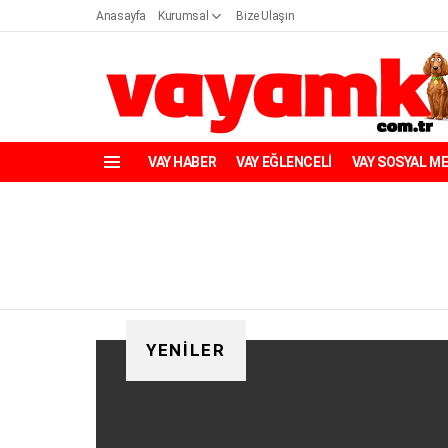
Anasayfa
Kurumsal
Bize Ulaşın
VAY HABER
VAY EĞLENCELİ
VAY SOSYAL M
Menü
YENILER