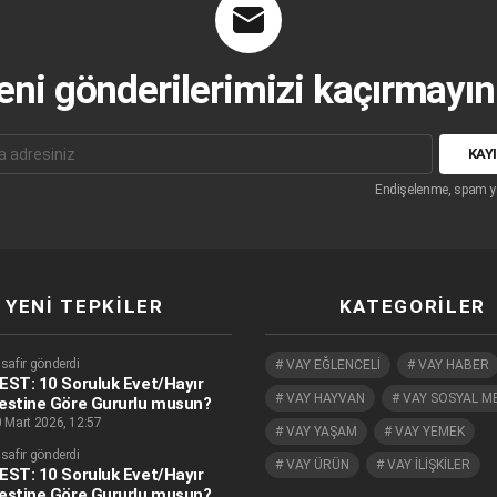
eni gönderilerimizi kaçırmayın.
Endişelenme, spam y
YENI TEPKILER
KATEGORILER
safir gönderdi
VAY EĞLENCELİ
VAY HABER
EST: 10 Soruluk Evet/Hayır
VAY HAYVAN
VAY SOSYAL M
estine Göre Gururlu musun?
 Mart 2026, 12:57
VAY YAŞAM
VAY YEMEK
safir gönderdi
VAY ÜRÜN
VAY İLİŞKİLER
EST: 10 Soruluk Evet/Hayır
estine Göre Gururlu musun?