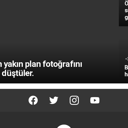
Ö
s
g
n yakın plan fotoğrafını
B
düştüler.
h
facebook
twitter
instagram
youtube