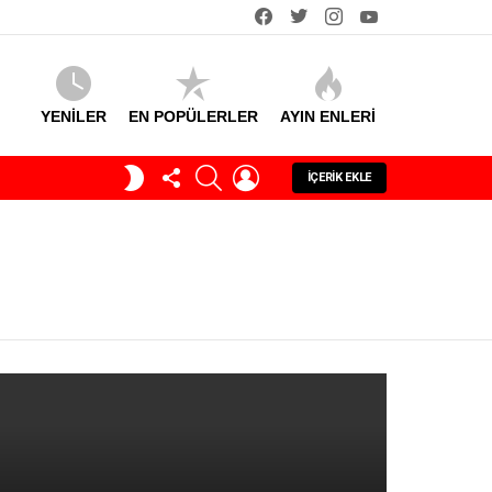
facebook
twitter
instagram
youtube
YENİLER
EN POPÜLERLER
AYIN ENLERI
TAKIP
SEARCH
GIRIŞ
GECE
İÇERIK EKLE
ET
MODU