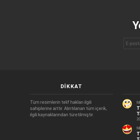
Y
E-
mail
adresi:
DIKKAT
Tüm resimlerin telif hakları ilgili
Mi
T
sahiplerine aittir. Alıntılanan tüm içerik,
T
ilgili kaynaklarından türetilmiştir.
20
Mi
T
T