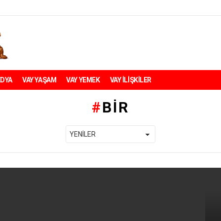
EDYA
VAY YAŞAM
VAY YEMEK
VAY İLİŞKİLER
BIR