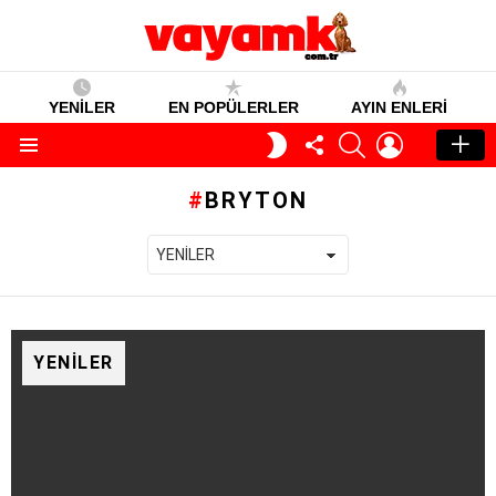
YENİLER
EN POPÜLERLER
AYIN ENLERI
TAKIP
SEARCH
GIRIŞ
GECE
ET
MODU
Menü
BRYTON
YENILER