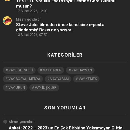
TEST: 10 Soruluk Evet/Hayır Testine Göre Gururlu
musun?
17 Şubat 2026, 12:09
Misafir gönderdi
Steve Jobs ölmeden önce kendisine e-posta
göndermiş! Bakın ne yazıyor…
13 Şubat 2026, 07:59
KATEGORILER
VAY EĞLENCELİ
VAY HABER
VAY HAYVAN
VAY SOSYAL MEDYA
VAY YAŞAM
VAY YEMEK
VAY ÜRÜN
VAY İLİŞKİLER
SON YORUMLAR
Ahmet
yorumladı.
Anket: 2022 – 2023’ün En Çok Birbirine Yakışmayan Çiftini