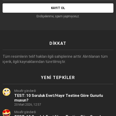
adresi:
Endişelenme, spam yapmıyoruz.
DIKKAT
Tüm resimlerin telif hakları ilgili sahiplerine aittir. Alıntılanan tüm
içerik, ilgili kaynaklarından türetilmiştir.
YENI TEPKILER
Misafir gönderdi
TEST: 10 Soruluk Evet/Hayır Testine Göre Gururlu
musun?
20 Mart 2026, 12:57
Misafir gönderdi