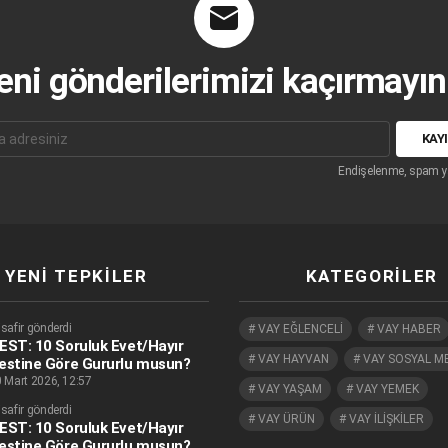
eni gönderilerimizi kaçırmayın.
Endişelenme, spam y
YENI TEPKILER
KATEGORILER
safir gönderdi
VAY EĞLENCELİ
VAY HABER
EST: 10 Soruluk Evet/Hayır
VAY HAYVAN
VAY SOSYAL M
estine Göre Gururlu musun?
 Mart 2026, 12:57
VAY YAŞAM
VAY YEMEK
safir gönderdi
VAY ÜRÜN
VAY İLİŞKİLER
EST: 10 Soruluk Evet/Hayır
estine Göre Gururlu musun?