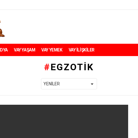
EDYA
VAY YAŞAM
VAY YEMEK
VAY İLİŞKİLER
EGZOTIK