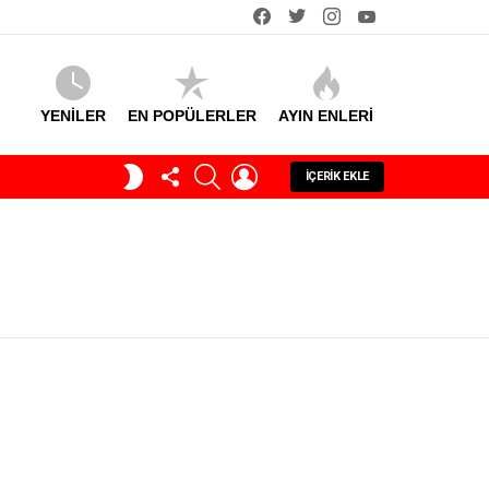
facebook
twitter
instagram
youtube
YENİLER
EN POPÜLERLER
AYIN ENLERI
TAKIP
SEARCH
GIRIŞ
GECE
İÇERIK EKLE
ET
MODU