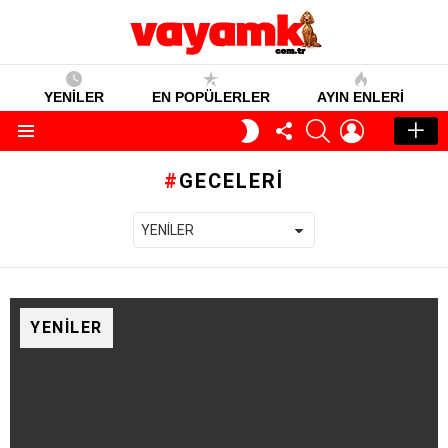
YENİLER
EN POPÜLERLER
AYIN ENLERI
TAKIP
SEARCH
GIRIŞ
GECE
ET
MODU
Menü
GECELERI
YENILER