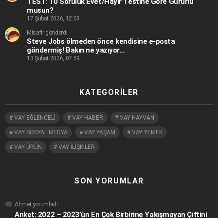
TEST: 10 Soruluk Evet/Hayır Testine Göre Gururlu
musun?
17 Şubat 2026, 12:09
Misafir gönderdi
Steve Jobs ölmeden önce kendisine e-posta
göndermiş! Bakın ne yazıyor…
13 Şubat 2026, 07:59
KATEGORILER
VAY EĞLENCELİ
VAY HABER
VAY HAYVAN
VAY SOSYAL MEDYA
VAY YAŞAM
VAY YEMEK
VAY ÜRÜN
VAY İLİŞKİLER
SON YORUMLAR
Ahmet
yorumladı.
Anket: 2022 – 2023’ün En Çok Birbirine Yakışmayan Çiftini