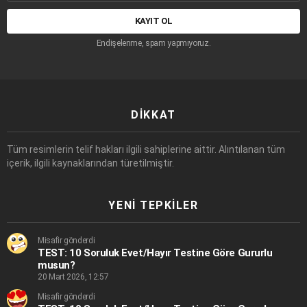
adresi:
Endişelenme, spam yapmıyoruz.
DIKKAT
Tüm resimlerin telif hakları ilgili sahiplerine aittir. Alıntılanan tüm
içerik, ilgili kaynaklarından türetilmiştir.
YENI TEPKILER
Misafir gönderdi
TEST: 10 Soruluk Evet/Hayır Testine Göre Gururlu
musun?
20 Mart 2026, 12:57
Misafir gönderdi