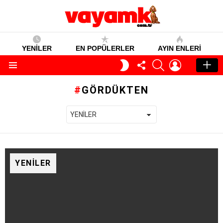
YENİLER
EN POPÜLERLER
AYIN ENLERI
TAKIP
SEARCH
GIRIŞ
GECE
ET
MODU
Menü
GÖRDÜKTEN
YENILER