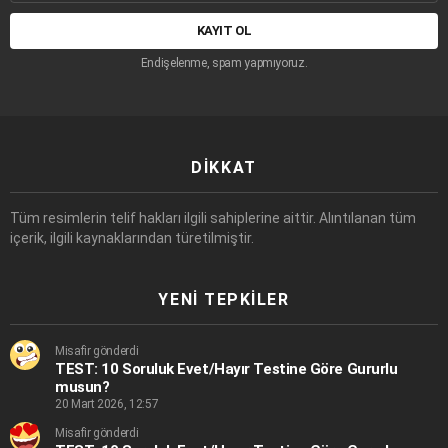
adresi:
Endişelenme, spam yapmıyoruz.
DIKKAT
Tüm resimlerin telif hakları ilgili sahiplerine aittir. Alıntılanan tüm
içerik, ilgili kaynaklarından türetilmiştir.
YENI TEPKILER
Misafir gönderdi
TEST: 10 Soruluk Evet/Hayır Testine Göre Gururlu
musun?
20 Mart 2026, 12:57
Misafir gönderdi