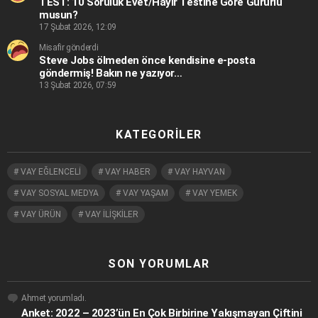
TEST: 10 Soruluk Evet/Hayır Testine Göre Gururlu
musun?
17 Şubat 2026, 12:09
Misafir gönderdi
Steve Jobs ölmeden önce kendisine e-posta
göndermiş! Bakın ne yazıyor…
13 Şubat 2026, 07:59
KATEGORILER
VAY EĞLENCELİ
VAY HABER
VAY HAYVAN
VAY SOSYAL MEDYA
VAY YAŞAM
VAY YEMEK
VAY ÜRÜN
VAY İLİŞKİLER
SON YORUMLAR
Ahmet
yorumladı.
Anket: 2022 – 2023’ün En Çok Birbirine Yakışmayan Çiftini