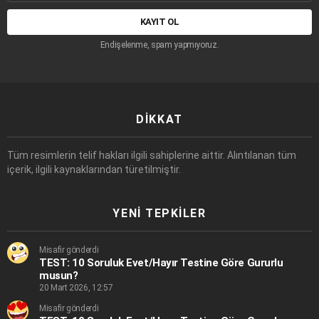
adresi:
Endişelenme, spam yapmıyoruz.
DIKKAT
Tüm resimlerin telif hakları ilgili sahiplerine aittir. Alıntılanan tüm
içerik, ilgili kaynaklarından türetilmiştir.
YENI TEPKILER
Misafir gönderdi
TEST: 10 Soruluk Evet/Hayır Testine Göre Gururlu
musun?
20 Mart 2026, 12:57
Misafir gönderdi