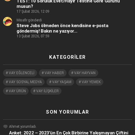
TEST: 10 Soruluk Evet/Hayır Testine Göre Gururlu
musun?
17 Şubat 2026, 12:09
Misafir gönderdi
Steve Jobs ölmeden önce kendisine e-posta
göndermiş! Bakın ne yazıyor…
13 Şubat 2026, 07:59
KATEGORILER
VAY EĞLENCELİ
VAY HABER
VAY HAYVAN
VAY SOSYAL MEDYA
VAY YAŞAM
VAY YEMEK
VAY ÜRÜN
VAY İLİŞKİLER
SON YORUMLAR
Ahmet
yorumladı.
Anket: 2022 – 2023’ün En Çok Birbirine Yakışmayan Çiftini