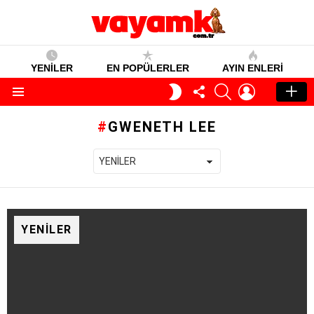
YENİLER
EN POPÜLERLER
AYIN ENLERI
TAKIP
SEARCH
GIRIŞ
GECE
ET
MODU
Menü
GWENETH LEE
YENILER