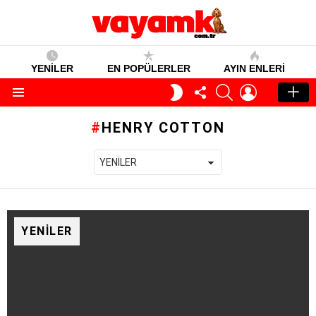
YENİLER
EN POPÜLERLER
AYIN ENLERI
TAKIP
SEARCH
GIRIŞ
GECE
ET
MODU
Menü
HENRY COTTON
YENILER