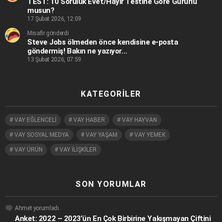
TEST: 10 Soruluk Evet/Hayır Testine Göre Gururlu
musun?
17 Şubat 2026, 12:09
Misafir gönderdi
Steve Jobs ölmeden önce kendisine e-posta
göndermiş! Bakın ne yazıyor…
13 Şubat 2026, 07:59
KATEGORILER
VAY EĞLENCELİ
VAY HABER
VAY HAYVAN
VAY SOSYAL MEDYA
VAY YAŞAM
VAY YEMEK
VAY ÜRÜN
VAY İLİŞKİLER
SON YORUMLAR
Ahmet
yorumladı.
Anket: 2022 – 2023’ün En Çok Birbirine Yakışmayan Çiftini