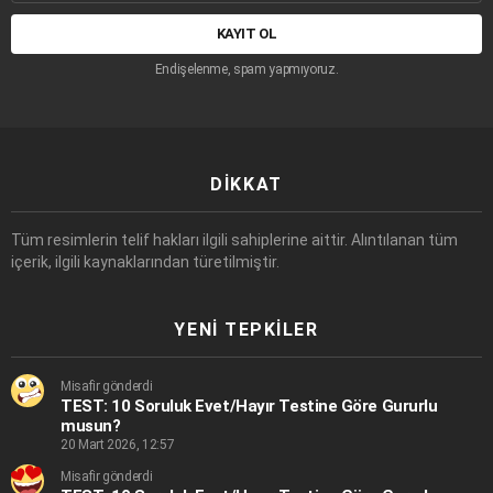
adresi:
Endişelenme, spam yapmıyoruz.
DIKKAT
Tüm resimlerin telif hakları ilgili sahiplerine aittir. Alıntılanan tüm
içerik, ilgili kaynaklarından türetilmiştir.
YENI TEPKILER
Misafir gönderdi
TEST: 10 Soruluk Evet/Hayır Testine Göre Gururlu
musun?
20 Mart 2026, 12:57
Misafir gönderdi