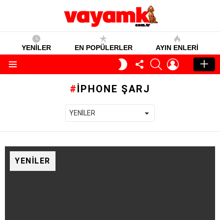
YENİLER
EN POPÜLERLER
AYIN ENLERI
TAKIP
SEARCH
GIRIŞ
GECE
ET
MODU
Menü
IPHONE ŞARJ
YENILER