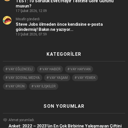
TEST: 10 Soruluk Evet/Hayır Testine Göre Gururlu
musun?
17 Şubat 2026, 12:09
Misafir gönderdi
Steve Jobs ölmeden önce kendisine e-posta
göndermiş! Bakın ne yazıyor…
13 Şubat 2026, 07:59
KATEGORILER
VAY EĞLENCELİ
VAY HABER
VAY HAYVAN
VAY SOSYAL MEDYA
VAY YAŞAM
VAY YEMEK
VAY ÜRÜN
VAY İLİŞKİLER
SON YORUMLAR
Ahmet
yorumladı.
Anket: 2022 – 2023’ün En Çok Birbirine Yakışmayan Çiftini