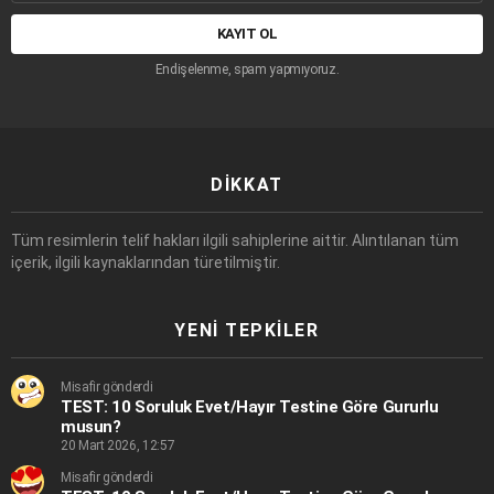
adresi:
Endişelenme, spam yapmıyoruz.
DIKKAT
Tüm resimlerin telif hakları ilgili sahiplerine aittir. Alıntılanan tüm
içerik, ilgili kaynaklarından türetilmiştir.
YENI TEPKILER
Misafir gönderdi
TEST: 10 Soruluk Evet/Hayır Testine Göre Gururlu
musun?
20 Mart 2026, 12:57
Misafir gönderdi