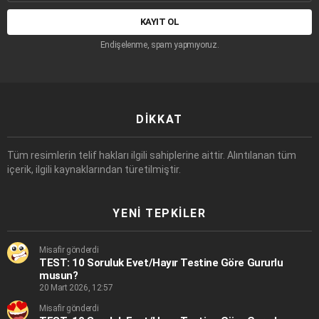
adresi:
Endişelenme, spam yapmıyoruz.
DIKKAT
Tüm resimlerin telif hakları ilgili sahiplerine aittir. Alıntılanan tüm
içerik, ilgili kaynaklarından türetilmiştir.
YENI TEPKILER
Misafir gönderdi
TEST: 10 Soruluk Evet/Hayır Testine Göre Gururlu
musun?
20 Mart 2026, 12:57
Misafir gönderdi