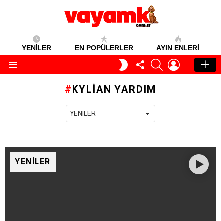
YENİLER
EN POPÜLERLER
AYIN ENLERI
TAKIP
SEARCH
GIRIŞ
GECE
ET
MODU
Menü
KYLIAN YARDIM
YENILER