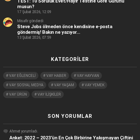
TEST: 10 Soruluk Evet/Hayır Testine Göre Gururlu
musun?
17 Şubat 2026, 12:09
Misafir gönderdi
Steve Jobs ölmeden önce kendisine e-posta
göndermiş! Bakın ne yazıyor…
13 Şubat 2026, 07:59
KATEGORILER
VAY EĞLENCELİ
VAY HABER
VAY HAYVAN
VAY SOSYAL MEDYA
VAY YAŞAM
VAY YEMEK
VAY ÜRÜN
VAY İLİŞKİLER
SON YORUMLAR
Ahmet
yorumladı.
Anket: 2022 – 2023’ün En Çok Birbirine Yakışmayan Çiftini