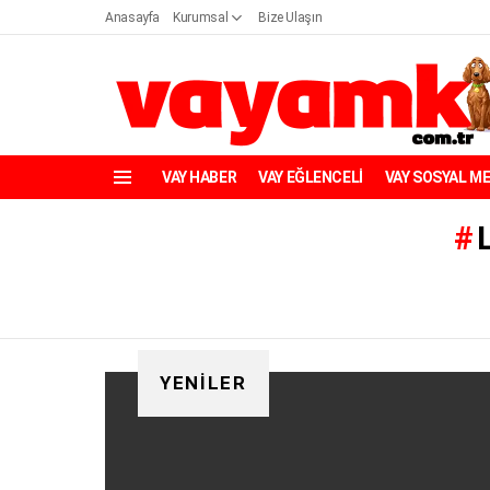
Anasayfa
Kurumsal
Bize Ulaşın
VAY HABER
VAY EĞLENCELİ
VAY SOSYAL M
Menü
YENILER