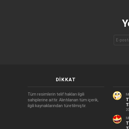
Y
E-
mail
adresi:
DIKKAT
Tüm resimlerin telif hakları ilgili
Mi
T
sahiplerine aittir. Alıntılanan tüm içerik,
T
ilgili kaynaklarından türetilmiştir.
20
Mi
T
T