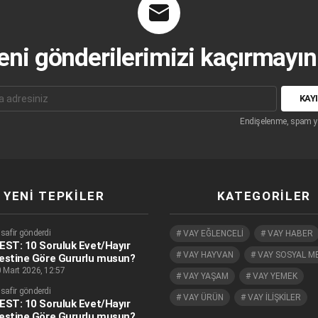
eni gönderilerimizi kaçırmayın.
Endişelenme, spam y
YENI TEPKILER
KATEGORILER
safir gönderdi
VAY EĞLENCELİ
VAY HABER
EST: 10 Soruluk Evet/Hayır
VAY HAYVAN
VAY SOSYAL M
estine Göre Gururlu musun?
 Mart 2026, 12:57
VAY YAŞAM
VAY YEMEK
safir gönderdi
VAY ÜRÜN
VAY İLİŞKİLER
EST: 10 Soruluk Evet/Hayır
estine Göre Gururlu musun?