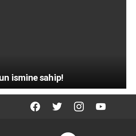
n ismine sahip!
facebook
twitter
instagram
youtube