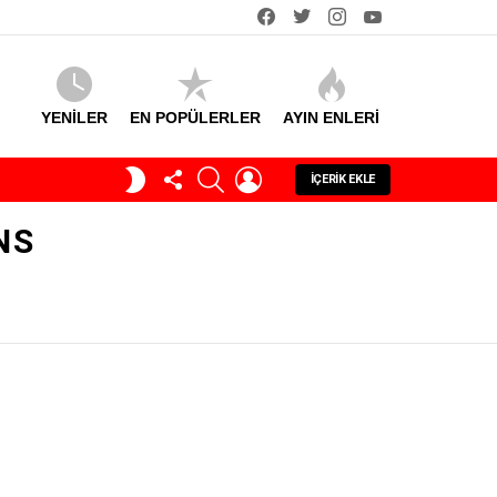
facebook
twitter
instagram
youtube
YENİLER
EN POPÜLERLER
AYIN ENLERI
TAKIP
SEARCH
GIRIŞ
GECE
İÇERIK EKLE
ET
MODU
NS