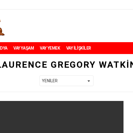
EDYA
VAY YAŞAM
VAY YEMEK
VAY İLİŞKİLER
LAURENCE GREGORY WATKI