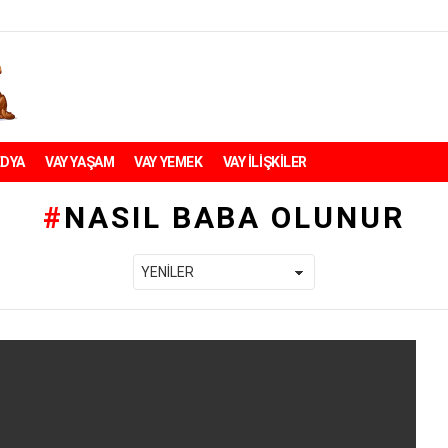
EDYA
VAY YAŞAM
VAY YEMEK
VAY İLİŞKİLER
NASIL BABA OLUNUR