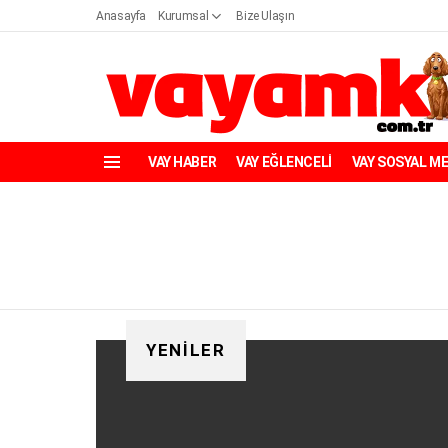
Anasayfa
Kurumsal
Bize Ulaşın
VAY HABER
VAY EĞLENCELİ
VAY SOSYAL M
Menü
YENILER