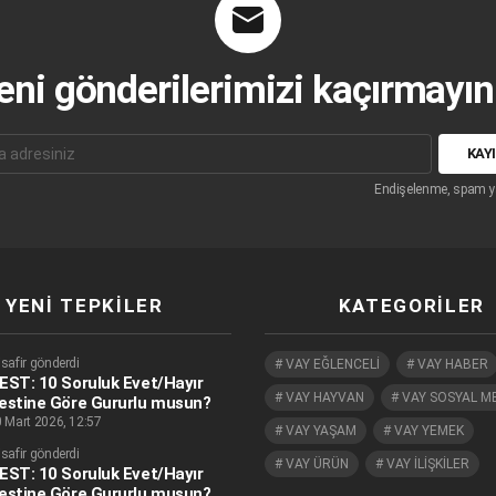
eni gönderilerimizi kaçırmayın.
Endişelenme, spam y
YENI TEPKILER
KATEGORILER
safir gönderdi
VAY EĞLENCELİ
VAY HABER
EST: 10 Soruluk Evet/Hayır
VAY HAYVAN
VAY SOSYAL M
estine Göre Gururlu musun?
 Mart 2026, 12:57
VAY YAŞAM
VAY YEMEK
safir gönderdi
VAY ÜRÜN
VAY İLİŞKİLER
EST: 10 Soruluk Evet/Hayır
estine Göre Gururlu musun?