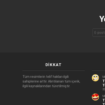
Y
E-
mail
adresi:
DIKKAT
Tüm resimlerin telif hakları ilgili
Mi
T
sahiplerine aittir. Alıntılanan tüm içerik,
T
ilgili kaynaklarından türetilmiştir.
20
Mi
T
T