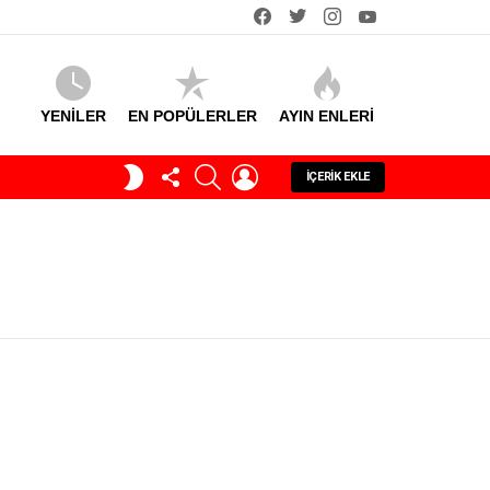
facebook
twitter
instagram
youtube
YENİLER
EN POPÜLERLER
AYIN ENLERI
TAKIP
SEARCH
GIRIŞ
GECE
İÇERIK EKLE
ET
MODU