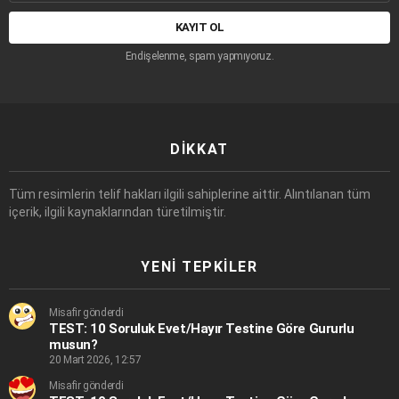
adresi:
Endişelenme, spam yapmıyoruz.
DIKKAT
Tüm resimlerin telif hakları ilgili sahiplerine aittir. Alıntılanan tüm
içerik, ilgili kaynaklarından türetilmiştir.
YENI TEPKILER
Misafir gönderdi
TEST: 10 Soruluk Evet/Hayır Testine Göre Gururlu
musun?
20 Mart 2026, 12:57
Misafir gönderdi