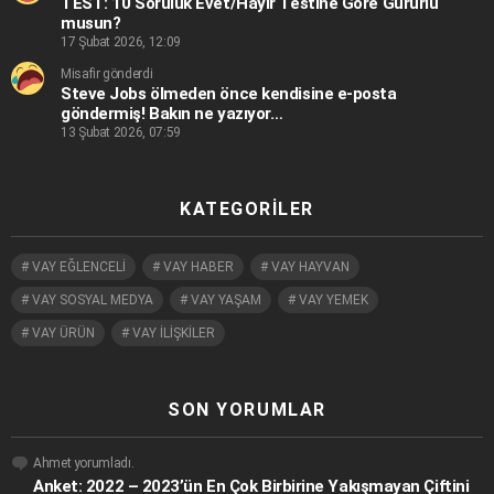
TEST: 10 Soruluk Evet/Hayır Testine Göre Gururlu
musun?
17 Şubat 2026, 12:09
Misafir gönderdi
Steve Jobs ölmeden önce kendisine e-posta
göndermiş! Bakın ne yazıyor…
13 Şubat 2026, 07:59
KATEGORILER
VAY EĞLENCELİ
VAY HABER
VAY HAYVAN
VAY SOSYAL MEDYA
VAY YAŞAM
VAY YEMEK
VAY ÜRÜN
VAY İLİŞKİLER
SON YORUMLAR
Ahmet
yorumladı.
Anket: 2022 – 2023’ün En Çok Birbirine Yakışmayan Çiftini