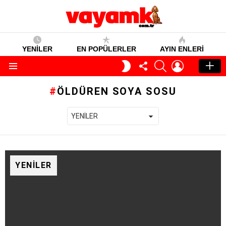
YENİLER
EN POPÜLERLER
AYIN ENLERI
TAKIP
SEARCH
GIRIŞ
GECE
ET
MODU
Menü
ÖLDÜREN SOYA SOSU
YENILER