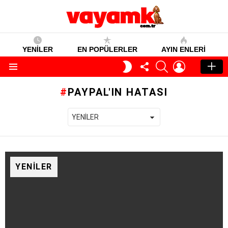
YENİLER
EN POPÜLERLER
AYIN ENLERI
TAKIP
SEARCH
GIRIŞ
GECE
ET
MODU
Menü
PAYPAL'IN HATASI
YENILER