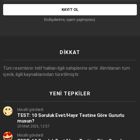
adresi:
Endişelenme, spam yapmıyoruz.
DIKKAT
Tüm resimlerin telif hakları ilgili sahiplerine aittir. Alıntılanan tüm
içerik, ilgili kaynaklarından türetilmiştir.
YENI TEPKILER
Misafir gönderdi
TEST: 10 Soruluk Evet/Hayır Testine Göre Gururlu
musun?
20 Mart 2026, 12:57
Misafir gönderdi