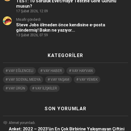
TEST: 10 Soruluk Evet/Hayır Testine Göre Gururlu
musun?
17 Şubat 2026, 12:09
Misafir gönderdi
Steve Jobs ölmeden önce kendisine e-posta
göndermiş! Bakın ne yazıyor…
13 Şubat 2026, 07:59
KATEGORILER
VAY EĞLENCELİ
VAY HABER
VAY HAYVAN
VAY SOSYAL MEDYA
VAY YAŞAM
VAY YEMEK
VAY ÜRÜN
VAY İLİŞKİLER
SON YORUMLAR
Ahmet
yorumladı.
Anket: 2022 – 2023’ün En Çok Birbirine Yakışmayan Çiftini