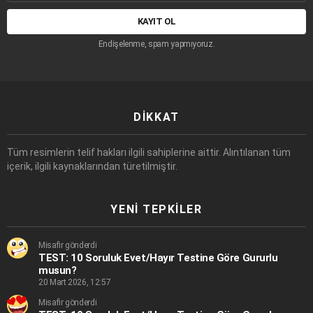
adresi:
Endişelenme, spam yapmıyoruz.
DIKKAT
Tüm resimlerin telif hakları ilgili sahiplerine aittir. Alıntılanan tüm
içerik, ilgili kaynaklarından türetilmiştir.
YENI TEPKILER
Misafir gönderdi
TEST: 10 Soruluk Evet/Hayır Testine Göre Gururlu
musun?
20 Mart 2026, 12:57
Misafir gönderdi