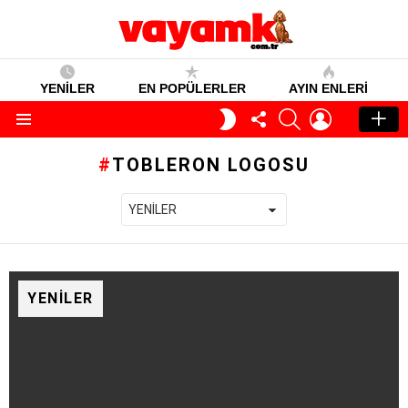
YENİLER
EN POPÜLERLER
AYIN ENLERI
TAKIP
SEARCH
GIRIŞ
GECE
ET
MODU
Menü
TOBLERON LOGOSU
YENILER