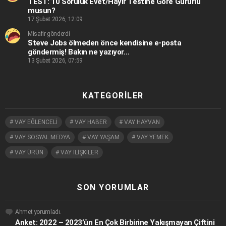
TEST: 10 Soruluk Evet/Hayır Testine Göre Gururlu
musun?
17 Şubat 2026, 12:09
Misafir gönderdi
Steve Jobs ölmeden önce kendisine e-posta
göndermiş! Bakın ne yazıyor…
13 Şubat 2026, 07:59
KATEGORILER
VAY EĞLENCELİ
VAY HABER
VAY HAYVAN
VAY SOSYAL MEDYA
VAY YAŞAM
VAY YEMEK
VAY ÜRÜN
VAY İLİŞKİLER
SON YORUMLAR
Ahmet
yorumladı.
Anket: 2022 – 2023’ün En Çok Birbirine Yakışmayan Çiftini