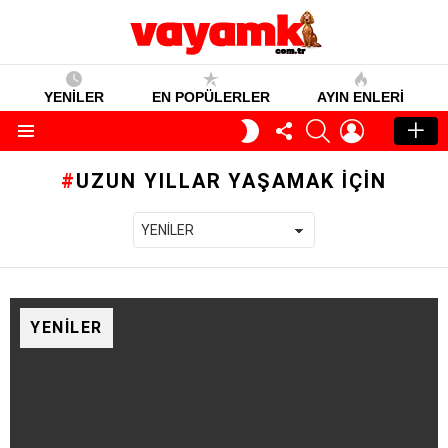
YENİLER
EN POPÜLERLER
AYIN ENLERI
TAKIP
SEARCH
GIRIŞ
GECE
ET
MODU
Menü
UZUN YILLAR YAŞAMAK IÇIN
YENILER