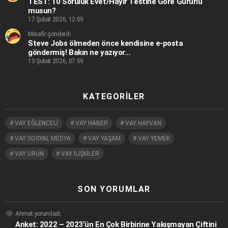
TEST: 10 Soruluk Evet/Hayır Testine Göre Gururlu
musun?
17 Şubat 2026, 12:09
Misafir gönderdi
Steve Jobs ölmeden önce kendisine e-posta
göndermiş! Bakın ne yazıyor…
13 Şubat 2026, 07:59
KATEGORILER
VAY EĞLENCELİ
VAY HABER
VAY HAYVAN
VAY SOSYAL MEDYA
VAY YAŞAM
VAY YEMEK
VAY ÜRÜN
VAY İLİŞKİLER
SON YORUMLAR
Ahmet
yorumladı.
Anket: 2022 – 2023’ün En Çok Birbirine Yakışmayan Çiftini