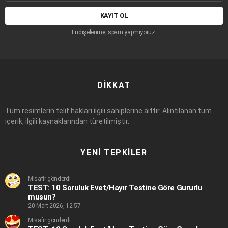
adresi:
Endişelenme, spam yapmıyoruz.
DIKKAT
Tüm resimlerin telif hakları ilgili sahiplerine aittir. Alıntılanan tüm
içerik, ilgili kaynaklarından türetilmiştir.
YENI TEPKILER
Misafir gönderdi
TEST: 10 Soruluk Evet/Hayır Testine Göre Gururlu
musun?
20 Mart 2026, 12:57
Misafir gönderdi