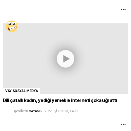
D
F
VAY SOSYAL MEDYA
Dili çatallı kadın, yediği yemekle interneti şoka uğrattı
gönderen
VAYAMK
22 Eylül 2023, 14:26
D
F