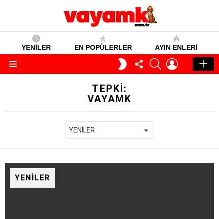
YENİLER
EN POPÜLERLER
AYIN ENLERI
TAKIP
SEARCH
GIRIŞ
GECE
ET
MODU
Menü
TEPKI:
VAYAMK
YENILER