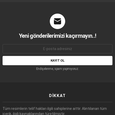
Yeni gönderilerimizi kaçırmayın..!
E-
mail
adresi:
Endişelenme, spam yapmıyoruz.
DIKKAT
Tüm resimlerin telif hakları ilgili sahiplerine aittir. Alıntılanan tüm
içerik, ilgili kaynaklarından türetilmiştir.