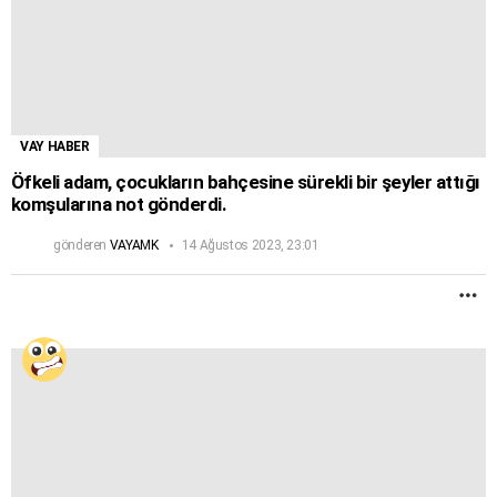
VAY HABER
Öfkeli adam, çocukların bahçesine sürekli bir şeyler attığı
komşularına not gönderdi.
gönderen
VAYAMK
14 Ağustos 2023, 23:01
D
F