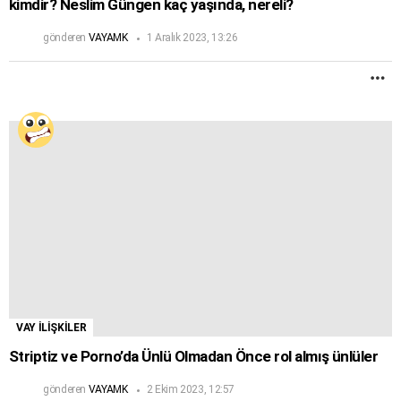
kimdir? Neslim Güngen kaç yaşında, nereli?
gönderen
VAYAMK
1 Aralık 2023, 13:26
D
F
VAY İLİŞKİLER
Striptiz ve Porno’da Ünlü Olmadan Önce rol almış ünlüler
gönderen
VAYAMK
2 Ekim 2023, 12:57