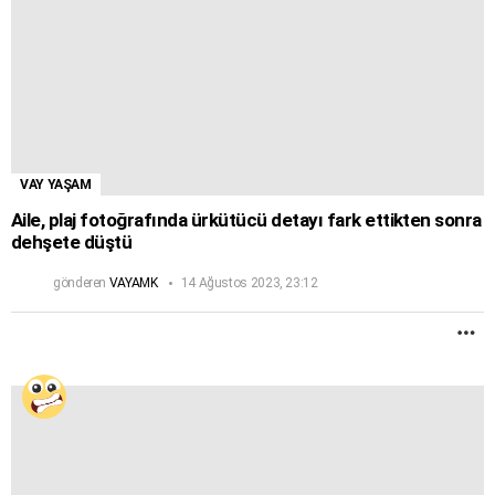
VAY YAŞAM
Aile, plaj fotoğrafında ürkütücü detayı fark ettikten sonra
dehşete düştü
gönderen
VAYAMK
14 Ağustos 2023, 23:12
D
F