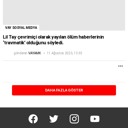
VAY SOSYAL MEDYA
Lil Tay çevrimiçi olarak yayılan ölüm haberlerinin
‘travmatik’ olduğunu söyledi.
gönderen
VAYAMK
11 Ağustos 2023, 13:35
D
F
DAHA FAZLA GÖSTER
facebook
twitter
instagram
youtube