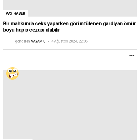
VAY HABER
Bir mahkumla seks yaparken görüntülenen gardiyan ömür
boyu hapis cezası alabilir
gönderen
VAYAMK
4 Ağustos 2024, 22:06
D
F