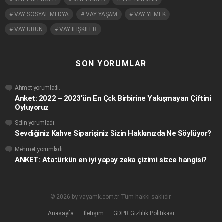
VAY SOSYAL MEDYA
VAY YAŞAM
VAY YEMEK
VAY ÜRÜN
VAY İLİŞKİLER
SON YORUMLAR
Ahmet
yorumladı.
Anket: 2022 – 2023’ün En Çok Birbirine Yakışmayan Çiftini
Oyluyoruz
Selin
yorumladı.
Sevdiğiniz Kahve Siparişiniz Sizin Hakkınızda Ne Söylüyor?
Mehmet
yorumladı.
ANKET: Atatürkün en iyi yapay zeka çizimi sizce hangisi?
© 2026 by vayamk.com.tr Tüm hakkı saklıdır.
Anasayfa
İletişim
GDPR Gizlilik Politikası