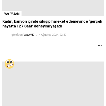
VAY YAŞAM
Kadın, kanyon içinde sıkışıp hareket edemeyince ‘gerçek
hayatta 127 Saat’ deneyimi yaşadı
gönderen
VAYAMK
4 Ağustos 2024, 22:50
D
F