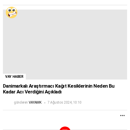
VAY HABER
Danimarkalı Araştırmacı Kağıt Kesiklerinin Neden Bu
Kadar Acı Verdiğini Açıkladı
gönderen
VAYAMK
7 Ağustos 2024, 10:10
D
F