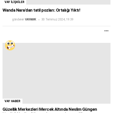
VAY İLİŞKİLER
Wanda Nara'dan tatil pozları: Ortalığı Yıktı!
gönderen
VAYAMK
30 Temmuz 2024, 19:39
D
F
VAY HABER
Güzellik Merkezleri Mercek Altında Neslim Güngen