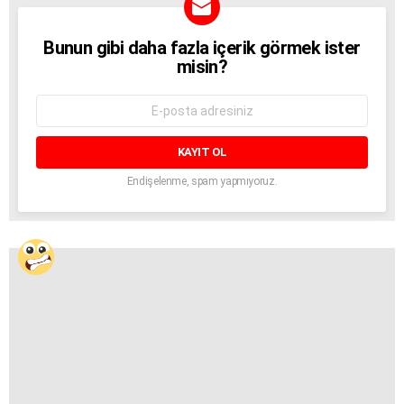
Bunun gibi daha fazla içerik görmek ister
BÜLTEN
misin?
E-
mail
adresi:
Endişelenme, spam yapmıyoruz.