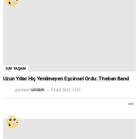
VAY YAŞAM
Uzun Yıllar Hiç Yenilmeyen Eşcinsel Ordu: Theban Band
gönderen
VAYAMK
3 Eylül 2023, 14:51
D
F