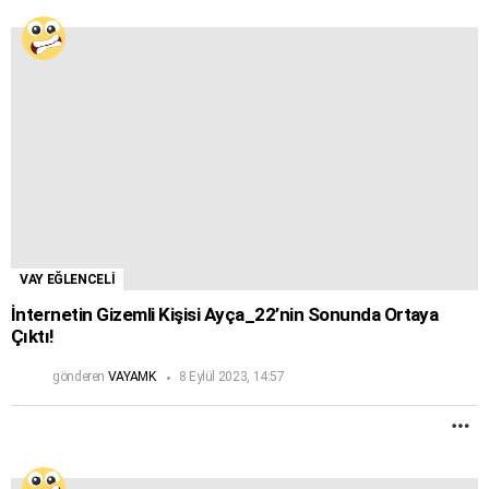
VAY EĞLENCELİ
İnternetin Gizemli Kişisi Ayça_22’nin Sonunda Ortaya
Çıktı!
gönderen
VAYAMK
8 Eylül 2023, 14:57
D
F