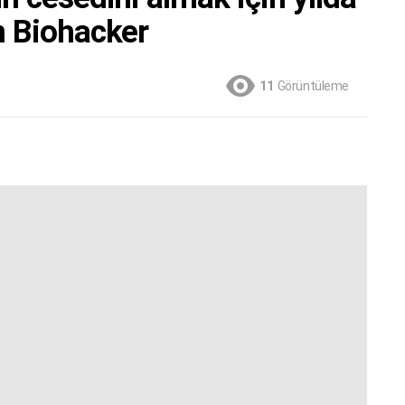
n Biohacker
11
Görüntüleme