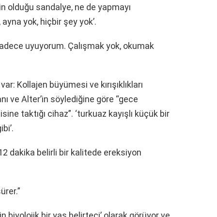
erin olduğu sandalye, ne de yapmayı
yna yok, hiçbir şey yok’.
 sadece uyuyorum. Çalışmak yok, okumak
r: Kollajen büyümesi ve kırışıklıkları
anı ve Alter’in söylediğine göre “gece
ne taktığı cihaz”. ‘turkuaz kayışlı küçük bir
ibi’.
 dakika belirli bir kalitede ereksiyon
ürer.”
in biyolojik bir yaş belirteci’ olarak görüyor ve