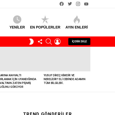
facebook
twitter
instagram
youtube
YENİLER
EN POPÜLERLER
AYIN ENLERI
TAKIP
SEARCH
GIRIŞ
GECE
İÇERIK EKLE
ET
MODU
LARINA KAHVALTI
YUSUF DIKEÇ KIMDIR VE
IRLAMAK İÇIN UYANDIĞINDA
NERELIDIR? ELI CEBINDE ADAMIN
VALTININ ZATEN PIŞMIŞ
TÜM BILGILERI..
UĞUNU GÖRÜYOR
TREND GÖNDERILER