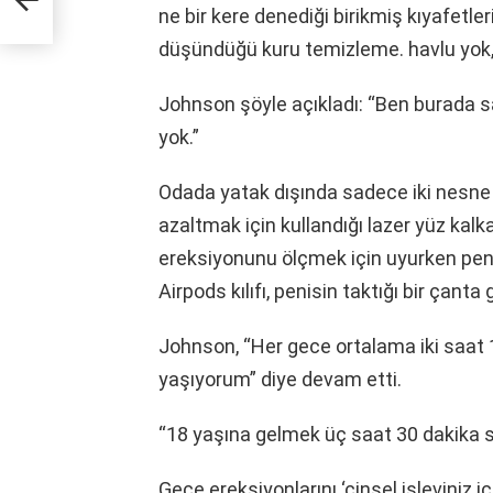
ne bir kere denediği birikmiş kıyafetl
düşündüğü kuru temizleme. havlu yok, a
Johnson şöyle açıkladı: “Ben burada
yok.”
Odada yatak dışında sadece iki nesne va
azaltmak için kullandığı lazer yüz kalk
ereksiyonunu ölçmek için uyurken penisi
Airpods kılıfı, penisin taktığı bir çanta g
Johnson, “Her gece ortalama iki saat 12
yaşıyorum” diye devam etti.
“18 yaşına gelmek üç saat 30 dakika s
Gece ereksiyonlarını ‘cinsel işleviniz iç