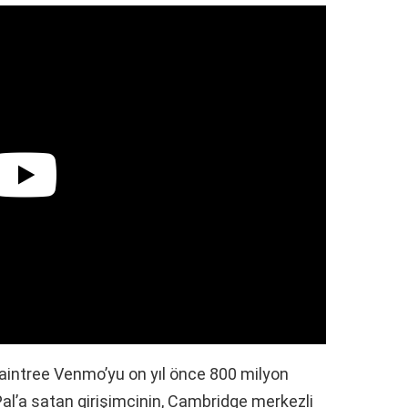
aintree Venmo’yu on yıl önce 800 milyon
al’a satan girişimcinin, Cambridge merkezli