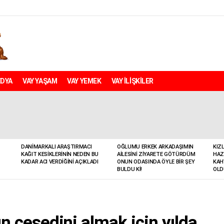
EDYA
VAY YAŞAM
VAY YEMEK
VAY İLİŞKİLER
DANIMARKALI ARAŞTIRMACI
OĞLUMU ERKEK ARKADAŞIMIN
KIZ
KAĞIT KESIKLERININ NEDEN BU
AILESINI ZIYARETE GÖTÜRDÜM
HAZ
KADAR ACI VERDIĞINI AÇIKLADI
ONUN ODASINDA ÖYLE BIR ŞEY
KAH
BULDU KI!
OLD
n cesedini almak için yılda