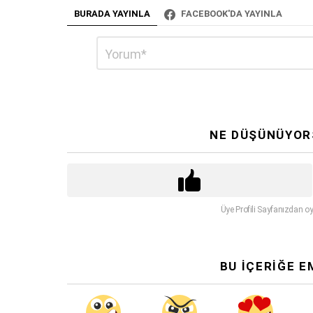
BURADA YAYINLA
FACEBOOK'DA YAYINLA
Bir
Yorum
*
cevap
yazın
NE DÜŞÜNÜYOR
Üye Profili Sayfanızdan oy
BU İÇERİĞE E