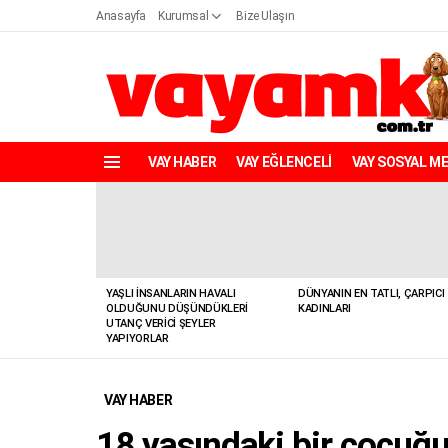
Anasayfa
Kurumsal
Bize Ulaşın
VAY HABER
VAY EĞLENCELİ
VAY SOSYAL M
Menü
YENILER
YAŞLI İNSANLARIN HAVALI
DÜNYANIN EN TATLI, ÇARPICI
OLDUĞUNU DÜŞÜNDÜKLERI
KADINLARI
UTANÇ VERICI ŞEYLER
YAPIYORLAR
VAY HABER
18 yaşındaki bir çocuğu