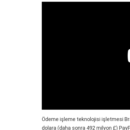
Ödeme işleme teknolojisi işletmesi Br
dolara (daha sonra 492 milyon £) PayP