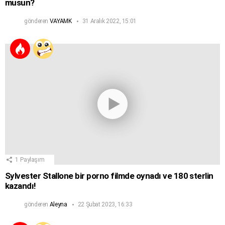
musun?
gönderen
VAYAMK
31 Aralık 2022, 15:01
1
Paylaşım
Sylvester Stallone bir porno filmde oynadı ve 180 sterlin
kazandı!
gönderen
Aleyna
22 Şubat 2023, 16:33