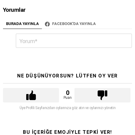
Yorumlar
BURADA YAYINLA
FACEBOOK'DA YAYINLA
Bir
Yorum
*
cevap
yazın
NE DÜŞÜNÜYORSUN? LÜTFEN OY VER
0
Puan
Üye Profili Sayfanızdan oylarınıza göz atın ve oylarınızı yönetin
BU İÇERİĞE EMOJİYLE TEPKİ VER!