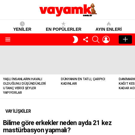
YENİLER
EN POPÜLERLER
AYIN ENLERI
TAKIP
SEARCH
GIRIŞ
GECE
ET
MODU
Menü
YENILER
YAŞLI İNSANLARIN HAVALI
DÜNYANIN EN TATLI, ÇARPICI
DANIMARK
OLDUĞUNU DÜŞÜNDÜKLERI
KADINLARI
KAĞIT KES
UTANÇ VERICI ŞEYLER
KADAR ACI
YAPIYORLAR
VAY İLİŞKİLER
Bilime göre erkekler neden ayda 21 kez
mastürbasyon yapmalı?