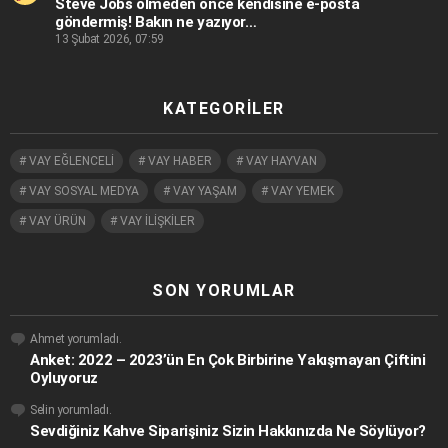
Steve Jobs ölmeden önce kendisine e-posta
göndermiş! Bakın ne yazıyor…
13 Şubat 2026, 07:59
KATEGORILER
VAY EĞLENCELİ
VAY HABER
VAY HAYVAN
VAY SOSYAL MEDYA
VAY YAŞAM
VAY YEMEK
VAY ÜRÜN
VAY İLİŞKİLER
SON YORUMLAR
Ahmet
yorumladı.
Anket: 2022 – 2023’ün En Çok Birbirine Yakışmayan Çiftini
Oyluyoruz
Selin
yorumladı.
Sevdiğiniz Kahve Siparişiniz Sizin Hakkınızda Ne Söylüyor?