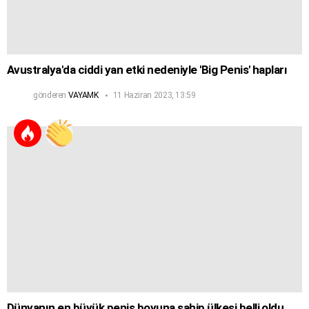
Avustralya'da ciddi yan etki nedeniyle 'Big Penis' hapları
gönderen
VAYAMK
11 Haziran 2023, 13:59
Dünyanın en büyük penis boyuna sahip ülkesi belli oldu