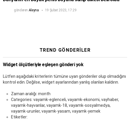
gönderen
Aleyna
19 Şubat 2023, 17:29
TREND GÖNDERILER
Widget ölçütleriyle eşleşen gönderi yok
Lütfen aşağıdaki kriterlerin tümüne uyan gönderiler olup olmadığını
kontrol edin. Değilse, widget ayarlarından yanlış olanları kaldırın.
Zaman aralığı: month
Categories: vayamk-eglenceli, vayamk-ekonomi, vayhaber,
vayamk-hayvanlar, vayamk-18, vayamk-sosyalmedya,
vayamk-urunler, vayamk-yasam, vayamk-yemek
Etiketler: