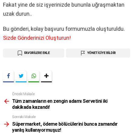
Fakat yine de siz işyerinizde bununla uğraşmaktan
uzak durun..
Bu gönderi, kolay başvuru formumuzla oluşturuldu.
Sizde Gönderinizi Oluşturun!
FAVORILERE EKLE
YÖNETICIYE BILDIR
Önceki Makale
Daha
Fazla
Tüm zamanların en zengin adamı Servetini iki
dakikada kazandı!
Sonraki Makale
Süpermarket, ödeme bölücülerini bunca zamandır
yanlış kullanıyormuşuz!