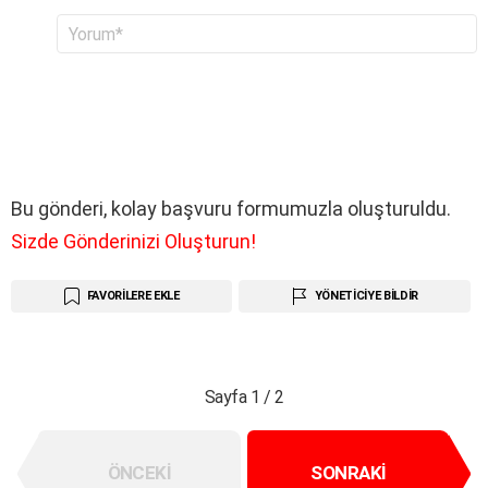
B
Y
o
i
r
r
u
c
m
e
*
v
a
p
y
Bu gönderi, kolay başvuru formumuzla oluşturuldu.
a
Sizde Gönderinizi Oluşturun!
z
ı
n
FAVORILERE EKLE
YÖNETICIYE BILDIR
Sayfa 1 / 2
ÖNCEKI
SONRAKI