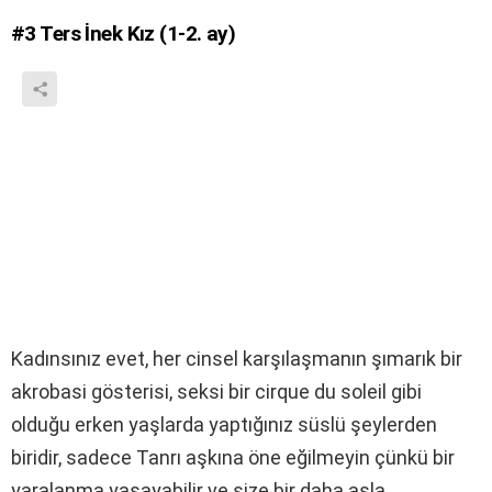
a
#3
Ters İnek Kız (1-2. ay)
z
ı
n
Kadınsınız evet, her cinsel karşılaşmanın şımarık bir
akrobasi gösterisi, seksi bir cirque du soleil gibi
olduğu erken yaşlarda yaptığınız süslü şeylerden
biridir, sadece Tanrı aşkına öne eğilmeyin çünkü bir
yaralanma yaşayabilir ve size bir daha asla