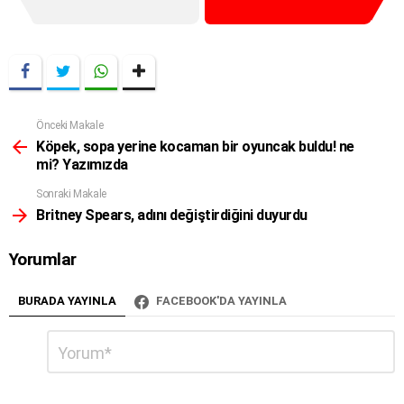
Önceki Makale
Daha
Fazla
Köpek, sopa yerine kocaman bir oyuncak buldu! ne
mi? Yazımızda
Sonraki Makale
Britney Spears, adını değiştirdiğini duyurdu
Yorumlar
BURADA YAYINLA
FACEBOOK'DA YAYINLA
Bir
Yorum
*
cevap
yazın