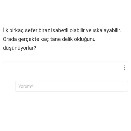
İlk birkaç sefer biraz isabetli olabilir ve ıskalayabilir.
Orada gerçekte kaç tane delik olduğunu
düşünüyorlar?
B
Y
o
i
r
r
u
c
m
e
*
v
a
p
y