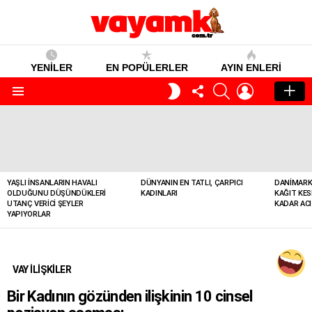
YENİLER
EN POPÜLERLER
AYIN ENLERI
TAKIP
SEARCH
GIRIŞ
GECE
ET
MODU
Menü
YENILER
YAŞLI İNSANLARIN HAVALI
DÜNYANIN EN TATLI, ÇARPICI
DANIMARK
OLDUĞUNU DÜŞÜNDÜKLERI
KADINLARI
KAĞIT KES
UTANÇ VERICI ŞEYLER
KADAR ACI
YAPIYORLAR
VAY İLİŞKİLER
Bir Kadının gözünden ilişkinin 10 cinsel