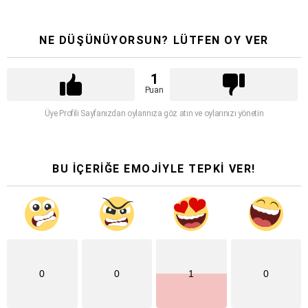
NE DÜŞÜNÜYORSUN? LÜTFEN OY VER
1
Puan
Üye Profili Sayfanızdan oylarınıza göz atın ve oylarınızı yönetin
BU İÇERİĞE EMOJİYLE TEPKİ VER!
0
0
1
0