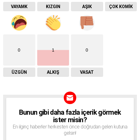
VAYAMK
KIZGIN
AŞIK
ÇOK KOMIK
0
1
0
ÜZGÜN
ALKIŞ
VASAT
Bunun gibi daha fazla içerik görmek
BÜLTEN
ister misin?
En ilginç haberler herkesten önce doğrudan gelen kutuna
gelsin!