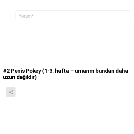
B
Y
o
i
r
r
u
c
m
e
*
v
a
p
y
a
#2
Penis Pokey (1-3. hafta – umarım bundan daha
z
uzun değildir)
ı
n