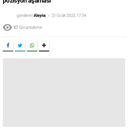
pozisyon aşaması
gönderen
Aleyna
21 Ocak 2023, 17:34
57
Görüntüleme