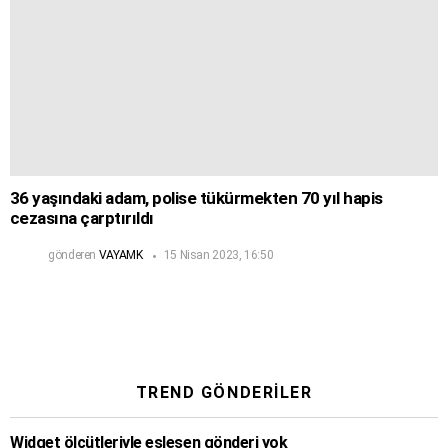
36 yaşındaki adam, polise tükürmekten 70 yıl hapis
cezasına çarptırıldı
gönderen
VAYAMK
15 Nisan 2023, 16:50
TREND GÖNDERILER
Widget ölçütleriyle eşleşen gönderi yok