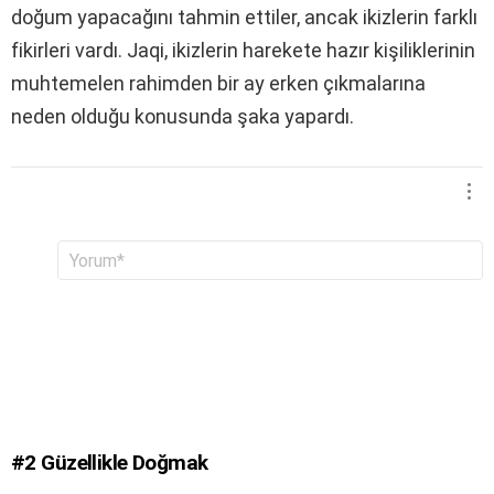
doğum yapacağını tahmin ettiler, ancak ikizlerin farklı
fikirleri vardı. Jaqi, ikizlerin harekete hazır kişiliklerinin
muhtemelen rahimden bir ay erken çıkmalarına
neden olduğu konusunda şaka yapardı.
B
Y
o
i
r
r
u
c
m
e
*
v
a
p
y
a
#2
Güzellikle Doğmak
z