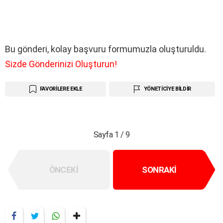
e
*
v
a
p
y
Bu gönderi, kolay başvuru formumuzla oluşturuldu.
a
Sizde Gönderinizi Oluşturun!
z
ı
n
FAVORILERE EKLE
YÖNETICIYE BILDIR
Sayfa 1 / 9
ÖNCEKI
SONRAKI