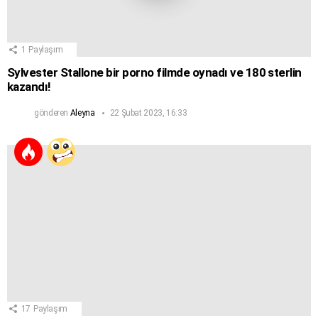
1
Paylaşım
Sylvester Stallone bir porno filmde oynadı ve 180 sterlin
kazandı!
gönderen
Aleyna
22 Şubat 2023, 16:33
17
Paylaşım