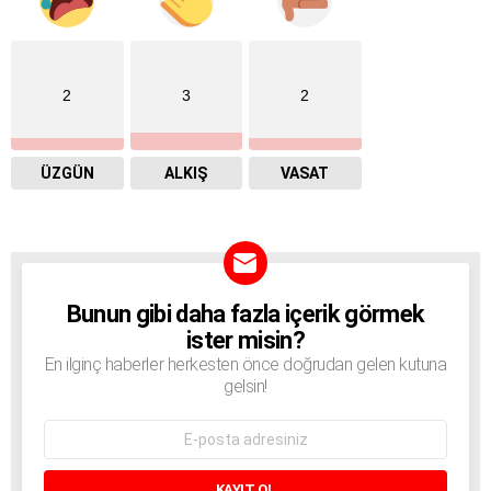
2
3
2
ÜZGÜN
ALKIŞ
VASAT
Bunun gibi daha fazla içerik görmek
BÜLTEN
ister misin?
En ilginç haberler herkesten önce doğrudan gelen kutuna
gelsin!
E-
mail
adresi: