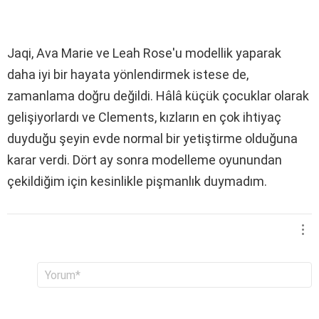
Jaqi, Ava Marie ve Leah Rose'u modellik yaparak
daha iyi bir hayata yönlendirmek istese de,
zamanlama doğru değildi. Hâlâ küçük çocuklar olarak
gelişiyorlardı ve Clements, kızların en çok ihtiyaç
duyduğu şeyin evde normal bir yetiştirme olduğuna
karar verdi. Dört ay sonra modelleme oyunundan
çekildiğim için kesinlikle pişmanlık duymadım.
B
Y
o
i
r
r
u
c
m