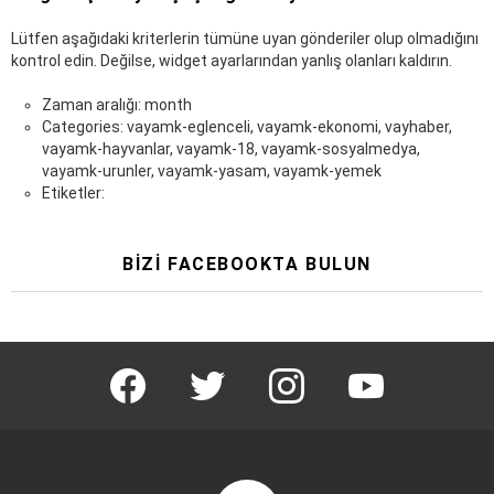
Lütfen aşağıdaki kriterlerin tümüne uyan gönderiler olup olmadığını
kontrol edin. Değilse, widget ayarlarından yanlış olanları kaldırın.
Zaman aralığı: month
Categories: vayamk-eglenceli, vayamk-ekonomi, vayhaber,
vayamk-hayvanlar, vayamk-18, vayamk-sosyalmedya,
vayamk-urunler, vayamk-yasam, vayamk-yemek
Etiketler:
BIZI FACEBOOKTA BULUN
facebook
twitter
instagram
youtube