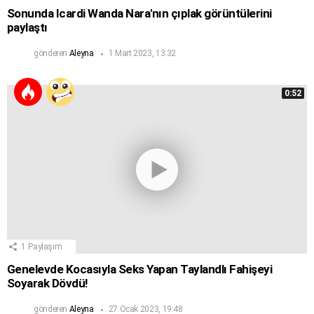
Sonunda Icardi Wanda Nara'nın çıplak görüntülerini
paylaştı
gönderen
Aleyna
1 Mart 2023, 13:32
0:52
1
Paylaşım
Genelevde Kocasıyla Seks Yapan Taylandlı Fahişeyi
Soyarak Dövdü!
gönderen
Aleyna
27 Ocak 2023, 19:48