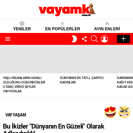
YENİLER
EN POPÜLERLER
AYIN ENLERI
TAKIP
SEARCH
GIRIŞ
GECE
ET
MODU
Menü
YENILER
YAŞLI İNSANLARIN HAVALI
DÜNYANIN EN TATLI, ÇARPICI
DANIMARK
OLDUĞUNU DÜŞÜNDÜKLERI
KADINLARI
KAĞIT KES
UTANÇ VERICI ŞEYLER
KADAR ACI
YAPIYORLAR
VAY YAŞAM
Bu İkizler "Dünyanın En Güzeli" Olarak