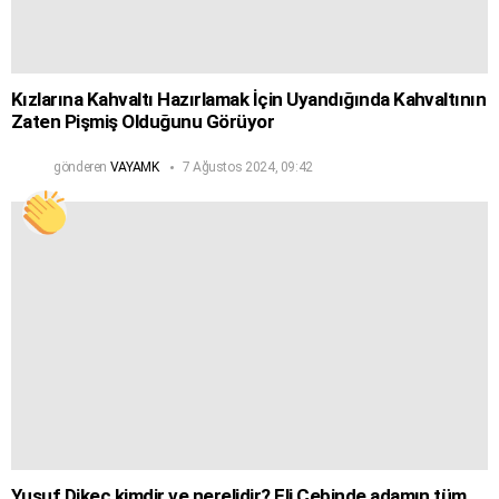
Kızlarına Kahvaltı Hazırlamak İçin Uyandığında Kahvaltının
Zaten Pişmiş Olduğunu Görüyor
gönderen
VAYAMK
7 Ağustos 2024, 09:42
Yusuf Dikeç kimdir ve nerelidir? Eli Cebinde adamın tüm