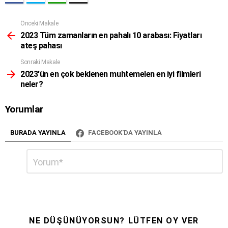
Önceki Makale
Daha
Fazla
2023 Tüm zamanların en pahalı 10 arabası: Fiyatları
ateş pahası
Sonraki Makale
2023'ün en çok beklenen muhtemelen en iyi filmleri
neler?
Yorumlar
BURADA YAYINLA
FACEBOOK'DA YAYINLA
Bir
Yorum
*
cevap
yazın
NE DÜŞÜNÜYORSUN? LÜTFEN OY VER