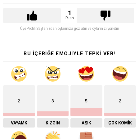
1
Puan
Üye Profili Sayfanızdan oylarınıza göz atın ve oylarınızı yönetin
BU İÇERİĞE EMOJİYLE TEPKİ VER!
2
3
5
2
VAYAMK
KIZGIN
AŞIK
ÇOK KOMIK