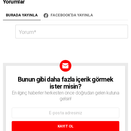
Yorumlar
BURADA YAYINLA
FACEBOOK'DA YAYINLA
Bir
Yorum
*
cevap
yazın
Bunun gibi daha fazla içerik görmek
BÜLTEN
ister misin?
En ilginç haberler herkesten önce doğrudan gelen kutuna
gelsin!
E-
mail
adresi: