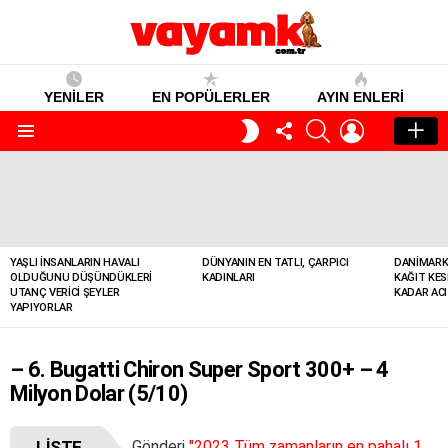
YENİLER
EN POPÜLERLER
AYIN ENLERI
TAKIP
SEARCH
GIRIŞ
GECE
ET
MODU
Menü
YENILER
YAŞLI İNSANLARIN HAVALI
DÜNYANIN EN TATLI, ÇARPICI
DANIMARK
OLDUĞUNU DÜŞÜNDÜKLERI
KADINLARI
KAĞIT KES
UTANÇ VERICI ŞEYLER
KADAR ACI
YAPIYORLAR
– 6. Bugatti Chiron Super Sport 300+ – 4
Milyon Dolar (5/10)
LISTE
Gönderi
"2023 Tüm zamanların en pahalı 10 arabası: Fiyatları ateş pahası"