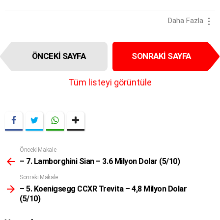
Daha Fazla
I
ÖNCEKI SAYFA
SONRAKI SAYFA
t
e
m
Tüm listeyi görüntüle
n
a
v
i
g
a
t
Önceki Makale
Daha
i
Fazla
– 7. Lamborghini Sian – 3.6 Milyon Dolar (5/10)
o
Sonraki Makale
n
– 5. Koenigsegg CCXR Trevita – 4,8 Milyon Dolar
(5/10)