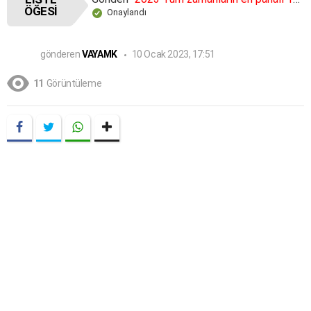
ÖĞESI
Onaylandı
gönderen
VAYAMK
10 Ocak 2023, 17:51
11
Görüntüleme