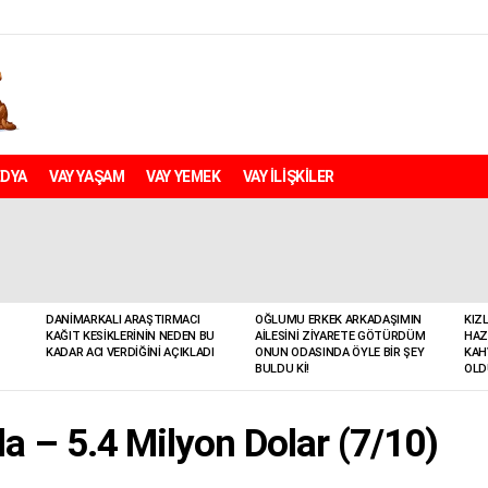
EDYA
VAY YAŞAM
VAY YEMEK
VAY İLİŞKİLER
DANIMARKALI ARAŞTIRMACI
OĞLUMU ERKEK ARKADAŞIMIN
KIZ
KAĞIT KESIKLERININ NEDEN BU
AILESINI ZIYARETE GÖTÜRDÜM
HAZ
KADAR ACI VERDIĞINI AÇIKLADI
ONUN ODASINDA ÖYLE BIR ŞEY
KAH
BULDU KI!
OLD
a – 5.4 Milyon Dolar (7/10)