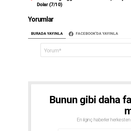
t
Dolar (7/10)
i
o
Yorumlar
n
BURADA YAYINLA
FACEBOOK'DA YAYINLA
Bir
Yorum
*
cevap
yazın
Bunun gibi daha fa
BÜLTEN
m
En ilginç haberler herkeste
E-