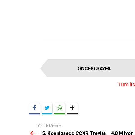
I
ÖNCEKI SAYFA
t
e
Tüm lis
m
n
a
v
i
g
Önceki Makale
Daha
a
Fazla
– 5. Koenigsegg CCXR Trevita – 4,8 Milyon