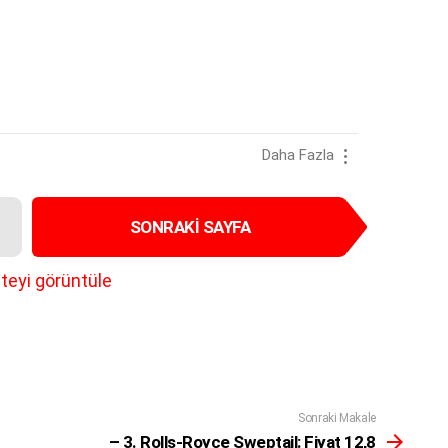
Daha Fazla
SONRAKI SAYFA
teyi görüntüle
Sonraki Makale
– 3. Rolls-Royce Sweptail: Fiyat 12,8