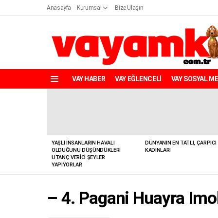
Anasayfa
Kurumsal
Bize Ulaşın
VAY HABER
VAY EĞLENCELİ
VAY SOSYAL M
Menü
YENILER
YAŞLI İNSANLARIN HAVALI
DÜNYANIN EN TATLI, ÇARPICI
OLDUĞUNU DÜŞÜNDÜKLERI
KADINLARI
UTANÇ VERICI ŞEYLER
YAPIYORLAR
– 4. Pagani Huayra Imol