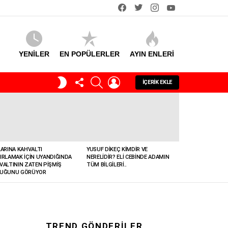
facebook
twitter
instagram
youtube
YENİLER
EN POPÜLERLER
AYIN ENLERI
TAKIP
SEARCH
GIRIŞ
GECE
İÇERIK EKLE
ET
MODU
LARINA KAHVALTI
YUSUF DIKEÇ KIMDIR VE
IRLAMAK İÇIN UYANDIĞINDA
NERELIDIR? ELI CEBINDE ADAMIN
VALTININ ZATEN PIŞMIŞ
TÜM BILGILERI..
UĞUNU GÖRÜYOR
TREND GÖNDERILER