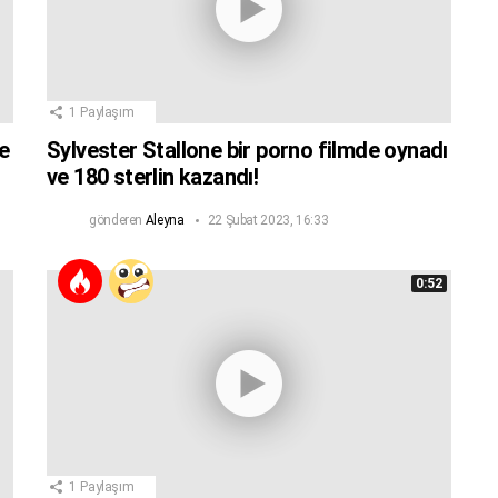
1
Paylaşım
e
Sylvester Stallone bir porno filmde oynadı
ve 180 sterlin kazandı!
gönderen
Aleyna
22 Şubat 2023, 16:33
0:52
1
Paylaşım