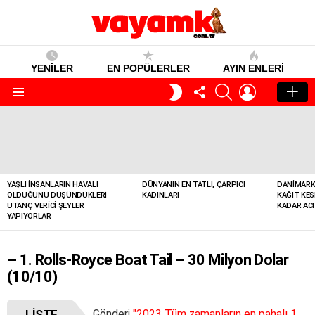
YENİLER
EN POPÜLERLER
AYIN ENLERI
TAKIP
SEARCH
GIRIŞ
GECE
ET
MODU
Menü
YENILER
YAŞLI İNSANLARIN HAVALI
DÜNYANIN EN TATLI, ÇARPICI
DANIMARK
OLDUĞUNU DÜŞÜNDÜKLERI
KADINLARI
KAĞIT KES
UTANÇ VERICI ŞEYLER
KADAR ACI
YAPIYORLAR
– 1. Rolls-Royce Boat Tail – 30 Milyon Dolar
(10/10)
LISTE
Gönderi
"2023 Tüm zamanların en pahalı 10 arabası: Fiyatları ateş pahası"