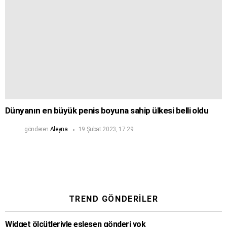
Dünyanın en büyük penis boyuna sahip ülkesi belli oldu
gönderen
Aleyna
19 Şubat 2023, 17:29
TREND GÖNDERILER
Widget ölçütleriyle eşleşen gönderi yok