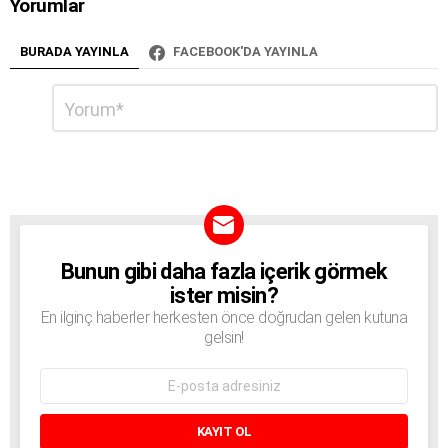
Yorumlar
BURADA YAYINLA
FACEBOOK'DA YAYINLA
Bir
Yorum
*
cevap
yazın
Bunun gibi daha fazla içerik görmek
BÜLTEN
ister misin?
En ilginç haberler herkesten önce doğrudan gelen kutuna
gelsin!
E-
mail
adresi: