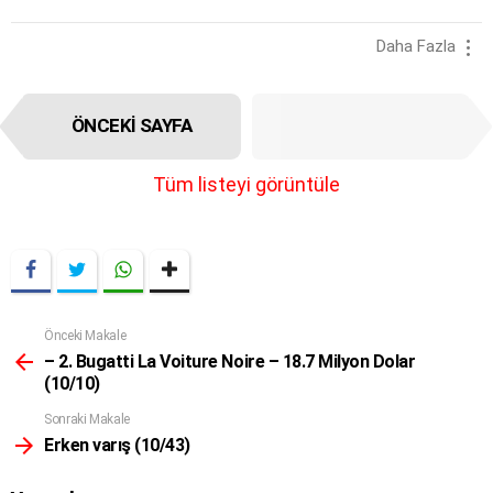
Daha Fazla
I
ÖNCEKI SAYFA
SONRAKI SAYFA
t
e
m
Tüm listeyi görüntüle
n
a
v
i
g
a
t
Önceki Makale
Daha
i
Fazla
– 2. Bugatti La Voiture Noire – 18.7 Milyon Dolar
o
(10/10)
n
Sonraki Makale
Erken varış (10/43)