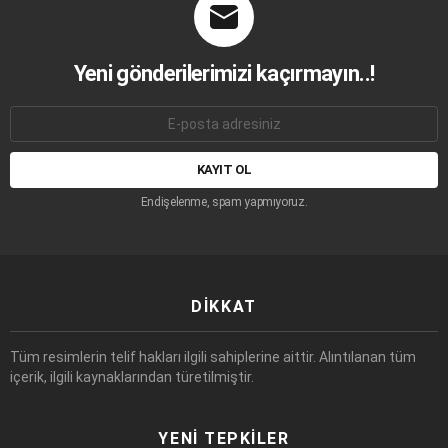
Yeni gönderilerimizi kaçırmayın..!
E-
mail
adresi:
Endişelenme, spam yapmıyoruz.
DIKKAT
Tüm resimlerin telif hakları ilgili sahiplerine aittir. Alıntılanan tüm
içerik, ilgili kaynaklarından türetilmiştir.
YENI TEPKILER