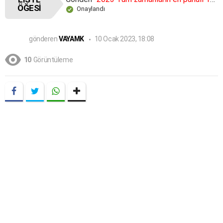
ÖĞESI
Onaylandı
gönderen
VAYAMK
10 Ocak 2023, 18:08
10
Görüntüleme