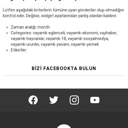
Lütfen aşağıdaki kriterlerin tümüne uyan gönderiler olup olmadığını
kontrol edin. Değilse, widget ayarlarından yanlış olanları kaldırın.
Zaman aralığı: month
Categories: vayamk-eglenceli, vayamk-ekonomi, vayhaber,
vayamk-hayvanlar, vayamk-18, vayamk-sosyalmedya,
vayamk-urunler, vayamk-yasam, vayamk-yemek
Etiketler:
BIZI FACEBOOKTA BULUN
facebook
twitter
instagram
youtube