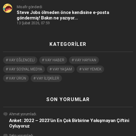
Misafir gönderdi
Steve Jobs ölmeden önce kendisine e-posta
göndermiş! Bakın ne yazıyor…
13 Şubat 2026, 07:59
KATEGORILER
VAY EĞLENCELİ
VAY HABER
VAY HAYVAN
VAY SOSYAL MEDYA
VAY YAŞAM
VAY YEMEK
VAY ÜRÜN
VAY İLİŞKİLER
SON YORUMLAR
Ahmet
yorumladı.
Anket: 2022 – 2023’ün En Çok Birbirine Yakışmayan Çiftini
Oyluyoruz
Selin
yorumladı.