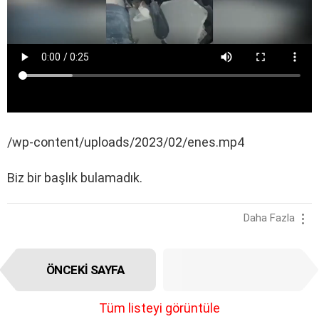
/wp-content/uploads/2023/02/enes.mp4
Biz bir başlık bulamadık.
Daha Fazla
I
ÖNCEKI SAYFA
SONRAKI SAYFA
t
e
m
Tüm listeyi görüntüle
n