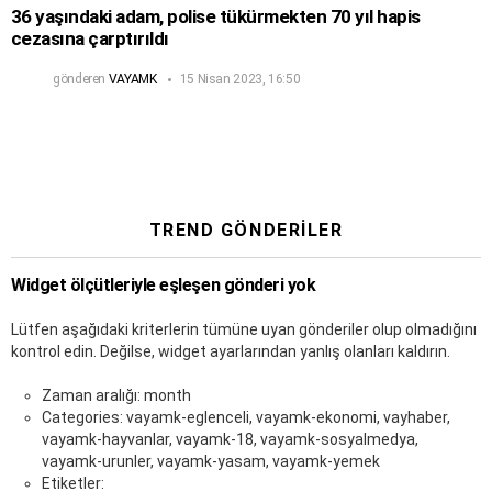
36 yaşındaki adam, polise tükürmekten 70 yıl hapis
cezasına çarptırıldı
gönderen
VAYAMK
15 Nisan 2023, 16:50
TREND GÖNDERILER
Widget ölçütleriyle eşleşen gönderi yok
Lütfen aşağıdaki kriterlerin tümüne uyan gönderiler olup olmadığını
kontrol edin. Değilse, widget ayarlarından yanlış olanları kaldırın.
Zaman aralığı: month
Categories: vayamk-eglenceli, vayamk-ekonomi, vayhaber,
vayamk-hayvanlar, vayamk-18, vayamk-sosyalmedya,
vayamk-urunler, vayamk-yasam, vayamk-yemek
Etiketler: