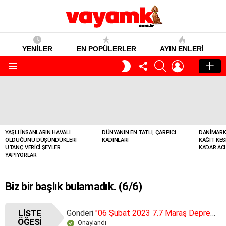
YENİLER
EN POPÜLERLER
AYIN ENLERI
TAKIP
SEARCH
GIRIŞ
GECE
ET
MODU
Menü
YENILER
YAŞLI İNSANLARIN HAVALI
DÜNYANIN EN TATLI, ÇARPICI
DANIMARK
OLDUĞUNU DÜŞÜNDÜKLERI
KADINLARI
KAĞIT KES
UTANÇ VERICI ŞEYLER
KADAR ACI
YAPIYORLAR
Biz bir başlık bulamadık. (6/6)
LISTE
Gönderi
"06 Şubat 2023 7.7 Maraş Depremi – Milletimizin Başı Sağolsun"
ÖĞESI
Onaylandı