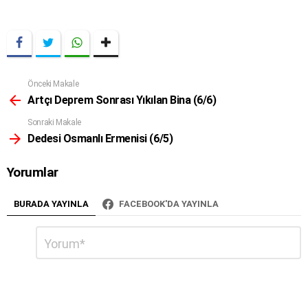
a
v
i
g
a
t
Önceki Makale
Daha
i
Fazla
Artçı Deprem Sonrası Yıkılan Bina (6/6)
o
Sonraki Makale
n
Dedesi Osmanlı Ermenisi (6/5)
Yorumlar
BURADA YAYINLA
FACEBOOK'DA YAYINLA
Bir
Yorum
*
cevap
yazın