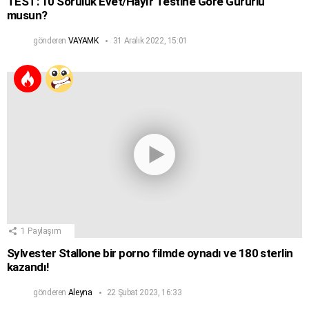
TEST: 10 Soruluk Evet/Hayır Testine Göre Gururlu
musun?
gönderen
VAYAMK
31 Aralık 2022, 15:01
1
Paylaşım
Sylvester Stallone bir porno filmde oynadı ve 180 sterlin
kazandı!
gönderen
Aleyna
22 Şubat 2023, 16:33