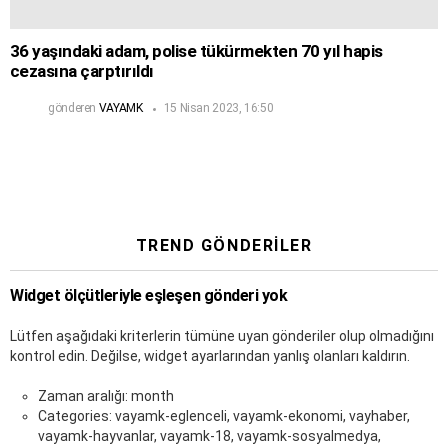
36 yaşındaki adam, polise tükürmekten 70 yıl hapis
cezasına çarptırıldı
gönderen
VAYAMK
15 Nisan 2023, 16:50
TREND GÖNDERILER
Widget ölçütleriyle eşleşen gönderi yok
Lütfen aşağıdaki kriterlerin tümüne uyan gönderiler olup olmadığını
kontrol edin. Değilse, widget ayarlarından yanlış olanları kaldırın.
Zaman aralığı: month
Categories: vayamk-eglenceli, vayamk-ekonomi, vayhaber,
vayamk-hayvanlar, vayamk-18, vayamk-sosyalmedya,