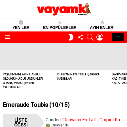
YENİLER
EN POPÜLERLER
AYIN ENLERI
TAKIP
SEARCH
GIRIŞ
GECE
ET
MODU
Menü
YENILER
YAŞLI İNSANLARIN HAVALI
DÜNYANIN EN TATLI, ÇARPICI
DANIMARK
OLDUĞUNU DÜŞÜNDÜKLERI
KADINLARI
KAĞIT KES
UTANÇ VERICI ŞEYLER
KADAR ACI
YAPIYORLAR
Emeraude Toubia (10/15)
LISTE
Gönderi
"Dünyanın En Tatlı, Çarpıcı Kadınları"
ÖĞESI
Onaylandı