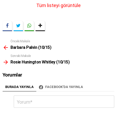
m
Tüm listeyi görüntüle
n
a
v
i
g
a
t
Önceki Makale
Daha
i
Fazla
Barbara Palvin (10/15)
o
Sonraki Makale
n
Rosie Hunington Whitley (10/15)
Yorumlar
BURADA YAYINLA
FACEBOOK'DA YAYINLA
Bir
Yorum
*
cevap
yazın