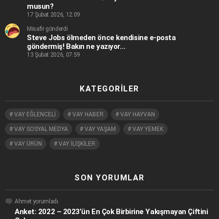
musun?
17 Şubat 2026, 12:09
Misafir gönderdi
Steve Jobs ölmeden önce kendisine e-posta
göndermiş! Bakın ne yazıyor…
13 Şubat 2026, 07:59
KATEGORILER
VAY EĞLENCELİ
VAY HABER
VAY HAYVAN
VAY SOSYAL MEDYA
VAY YAŞAM
VAY YEMEK
VAY ÜRÜN
VAY İLİŞKİLER
SON YORUMLAR
Ahmet
yorumladı.
Anket: 2022 – 2023’ün En Çok Birbirine Yakışmayan Çiftini