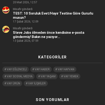
20 Mart 2026, 12:57
Misafir gönderdi
TEST: 10 Soruluk Evet/Hayır Testine Göre Gururlu
musun?
17 Şubat 2026, 12:09
Misafir gönderdi
Steve Jobs ölmeden önce kendisine e-posta
göndermiş! Bakın ne yazıyor…
13 Şubat 2026, 07:59
KATEGORILER
VAY EĞLENCELİ
VAY HABER
VAY HAYVAN
VAY SOSYAL MEDYA
VAY YAŞAM
VAY YEMEK
VAY ÜRÜN
VAY İLİŞKİLER
SON YORUMLAR