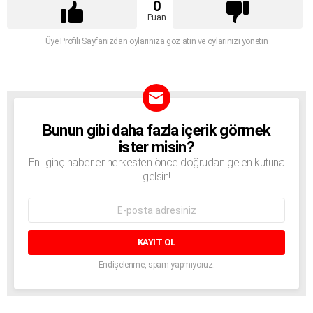
0
Puan
Üye Profili Sayfanızdan oylarınıza göz atın ve oylarınızı yönetin
Bunun gibi daha fazla içerik görmek
BÜLTEN
ister misin?
En ilginç haberler herkesten önce doğrudan gelen kutuna
gelsin!
E-
mail
adresi:
Endişelenme, spam yapmıyoruz.