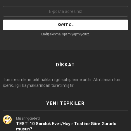
E-
mail
adresi:
Endişelenme, spam yapmıyoruz.
DIKKAT
Tüm resimlerin telif hakları ilgili sahiplerine aittir. Alıntılanan tüm
içerik, ilgili kaynaklarından türetilmiştir.
YENI TEPKILER
Misafir gönderdi
TEST: 10 Soruluk Evet/Hayır Testine Göre Gururlu
musun?