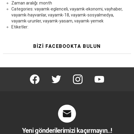
Zaman aralığı: month
Categories: vayamk-eglenceli, vayamk-ekonomi, vayhaber,
vayamk-hayvanlar, vayamk-18, vayamk-sosyalmedya,
vayamk-urunler, vayamk-yasam, vayamk-yemek
Etiketler:
BIZI FACEBOOKTA BULUN
facebook
twitter
instagram
youtube
Yeni gönderilerimizi kaçırmayın..!