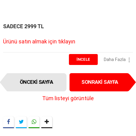
SADECE 2999 TL
Ürünü satın almak için tıklayın
Daha Fazla
İNCELE
I
ÖNCEKI SAYFA
SONRAKI SAYFA
t
e
m
Tüm listeyi görüntüle
n
a
v
i
g
a