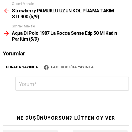
t
Önceki Makale
Daha
i
Fazla
Strawberry PAMUKLU UZUN KOL PİJAMA TAKIM
o
STL400 (5/9)
n
Sonraki Makale
Aqua Di Polo 1987 La Rocca Sense Edp 50 Ml Kadın
Parfüm (5/9)
Yorumlar
BURADA YAYINLA
FACEBOOK'DA YAYINLA
Bir
Yorum
*
cevap
yazın
NE DÜŞÜNÜYORSUN? LÜTFEN OY VER