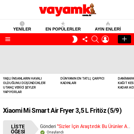
YENİLER
EN POPÜLERLER
AYIN ENLERI
TAKIP
SEARCH
GIRIŞ
GECE
ET
MODU
Menü
YENILER
YAŞLI İNSANLARIN HAVALI
DÜNYANIN EN TATLI, ÇARPICI
DANIMARK
OLDUĞUNU DÜŞÜNDÜKLERI
KADINLARI
KAĞIT KES
UTANÇ VERICI ŞEYLER
KADAR ACI
YAPIYORLAR
Xiaomi Mi Smart Air Fryer 3,5 L Fritöz (5/9)
LISTE
Gönderi
"Sizler İçin Araştırdık Bu Ürünler Alınır Trendyol 2023 En İyiler"
ÖĞESI
Onaylandı