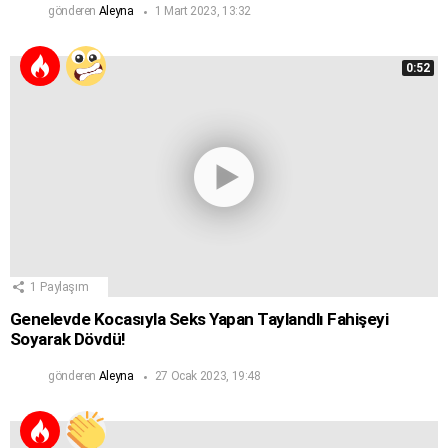
gönderen
Aleyna
1 Mart 2023, 13:32
0:52
1
Paylaşım
Genelevde Kocasıyla Seks Yapan Taylandlı Fahişeyi
Soyarak Dövdü!
gönderen
Aleyna
27 Ocak 2023, 19:48