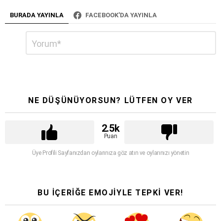
BURADA YAYINLA
FACEBOOK'DA YAYINLA
Bir
Yorum
*
cevap
yazın
NE DÜŞÜNÜYORSUN? LÜTFEN OY VER
2.5k
Puan
Üye Profili Sayfanızdan oylarınıza göz atın ve oylarınızı yönetin
BU İÇERİĞE EMOJİYLE TEPKİ VER!