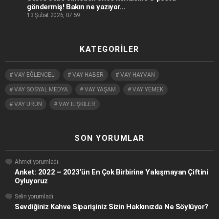
göndermiş! Bakın ne yazıyor…
13 Şubat 2026, 07:59
KATEGORILER
VAY EĞLENCELİ
VAY HABER
VAY HAYVAN
VAY SOSYAL MEDYA
VAY YAŞAM
VAY YEMEK
VAY ÜRÜN
VAY İLİŞKİLER
SON YORUMLAR
Ahmet
yorumladı.
Anket: 2022 – 2023’ün En Çok Birbirine Yakışmayan Çiftini
Oyluyoruz
Selin
yorumladı.
Sevdiğiniz Kahve Siparişiniz Sizin Hakkınızda Ne Söylüyor?