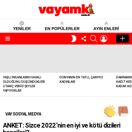
YENİLER
EN POPÜLERLER
AYIN ENLERI
TAKIP
SEARCH
GIRIŞ
GECE
ET
MODU
Menü
YENILER
YAŞLI İNSANLARIN HAVALI
DÜNYANIN EN TATLI, ÇARPICI
DANIMARK
OLDUĞUNU DÜŞÜNDÜKLERI
KADINLARI
KAĞIT KES
UTANÇ VERICI ŞEYLER
KADAR ACI
YAPIYORLAR
VAY SOSYAL MEDYA
ANKET: Sizce 2022’nin en iyi ve kötü dizileri