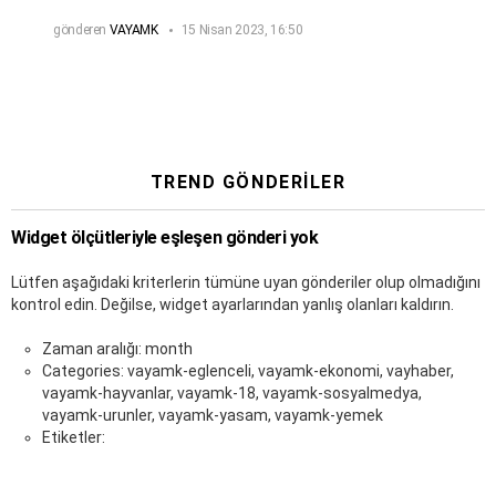
gönderen
VAYAMK
15 Nisan 2023, 16:50
TREND GÖNDERILER
Widget ölçütleriyle eşleşen gönderi yok
Lütfen aşağıdaki kriterlerin tümüne uyan gönderiler olup olmadığını
kontrol edin. Değilse, widget ayarlarından yanlış olanları kaldırın.
Zaman aralığı: month
Categories: vayamk-eglenceli, vayamk-ekonomi, vayhaber,
vayamk-hayvanlar, vayamk-18, vayamk-sosyalmedya,
vayamk-urunler, vayamk-yasam, vayamk-yemek
Etiketler: