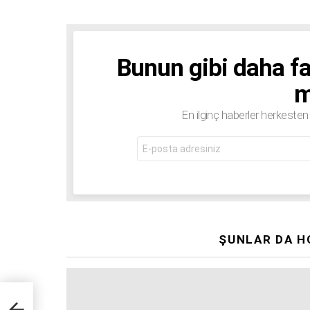
Bunun gibi daha fa
BÜLTEN
m
En ilginç haberler herkeste
E-
mail
adresi:
ŞUNLAR DA H