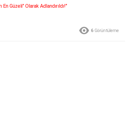
n En Güzeli" Olarak Adlandırıldı!"
6
Görüntüleme