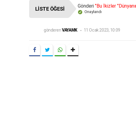
Gönderi
"Bu İkizler "Dünyanı
LISTE ÖĞESI
Onaylandı
gönderen
VAYAMK
11 Ocak 2023, 10:09