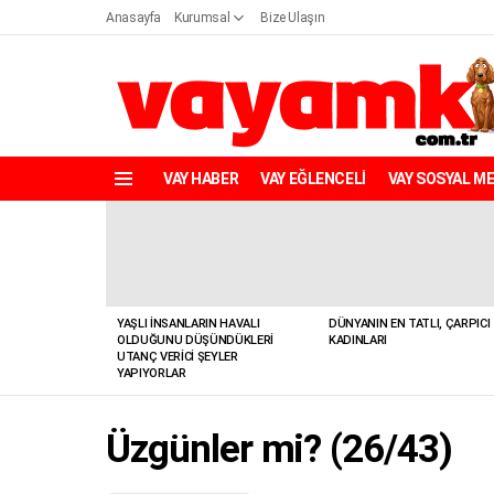
Anasayfa
Kurumsal
Bize Ulaşın
VAY HABER
VAY EĞLENCELİ
VAY SOSYAL M
Menü
YENILER
YAŞLI İNSANLARIN HAVALI
DÜNYANIN EN TATLI, ÇARPICI
OLDUĞUNU DÜŞÜNDÜKLERI
KADINLARI
UTANÇ VERICI ŞEYLER
YAPIYORLAR
Üzgünler mi? (26/43)