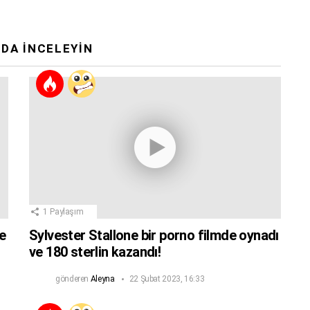
DA İNCELEYIN
1
Paylaşım
e
Sylvester Stallone bir porno filmde oynadı
ve 180 sterlin kazandı!
gönderen
Aleyna
22 Şubat 2023, 16:33