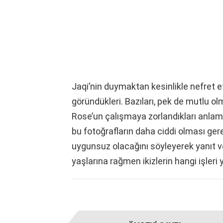
Jaqi’nin duymaktan kesinlikle nefret ett
göründükleri. Bazıları, pek de mutlu o
Rose’un çalışmaya zorlandıkları anlamı
bu fotoğrafların daha ciddi olması g
uygunsuz olacağını söyleyerek yanıt ve
yaşlarına rağmen ikizlerin hangi işleri y
I