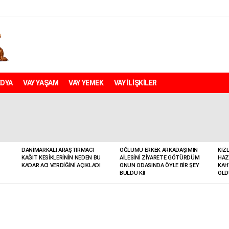
EDYA
VAY YAŞAM
VAY YEMEK
VAY İLİŞKİLER
DANIMARKALI ARAŞTIRMACI
OĞLUMU ERKEK ARKADAŞIMIN
KIZ
KAĞIT KESIKLERININ NEDEN BU
AILESINI ZIYARETE GÖTÜRDÜM
HAZ
KADAR ACI VERDIĞINI AÇIKLADI
ONUN ODASINDA ÖYLE BIR ŞEY
KAH
BULDU KI!
OLD