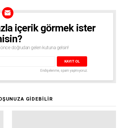
zla içerik görmek ister
isin?
n önce doğrudan gelen kutuna gelsin!
Endişelenme, spam yapmıyoruz.
OŞUNUZA GIDEBILIR