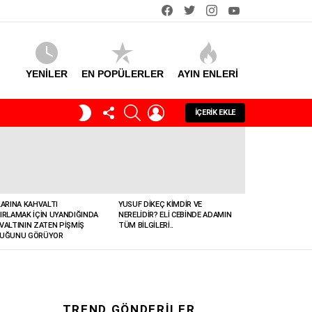
facebook
twitter
instagram
youtube
YENİLER
EN POPÜLERLER
AYIN ENLERI
TAKIP
SEARCH
GIRIŞ
GECE
İÇERIK EKLE
ET
MODU
LARINA KAHVALTI
YUSUF DIKEÇ KIMDIR VE
IRLAMAK İÇIN UYANDIĞINDA
NERELIDIR? ELI CEBINDE ADAMIN
VALTININ ZATEN PIŞMIŞ
TÜM BILGILERI..
UĞUNU GÖRÜYOR
TREND GÖNDERILER