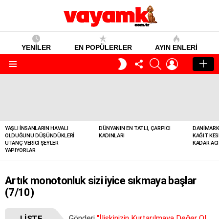
YENİLER
EN POPÜLERLER
AYIN ENLERI
TAKIP
SEARCH
GIRIŞ
GECE
ET
MODU
Menü
YENILER
YAŞLI İNSANLARIN HAVALI
DÜNYANIN EN TATLI, ÇARPICI
DANIMARK
OLDUĞUNU DÜŞÜNDÜKLERI
KADINLARI
KAĞIT KES
UTANÇ VERICI ŞEYLER
KADAR ACI
YAPIYORLAR
Artık monotonluk sizi iyice sıkmaya başlar
(7/10)
LISTE
Gönderi
"İlişkinizin Kurtarılmaya Değer Olmadığının 10 İşareti"