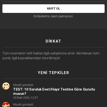
adresi:
Endişelenme, spam yapmıyoruz.
DIKKAT
Tüm resimlerin telif hakları ilgili sahiplerine aittir. Alıntılanan tüm
içerik, ilgili kaynaklarından türetilmiştir.
YENI TEPKILER
Misafir gönderdi
TEST: 10 Soruluk Evet/Hayır Testine Göre Gururlu
musun?
20 Mart 2026, 12:57
Misafir gönderdi