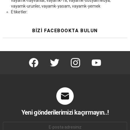
vayamk-hayvanlar, vayamk-18, vayamk-sosyalmedya,
vayamk-urunler, vayamk-yasam, vayamk-yemek
Etiketler:
BIZI FACEBOOKTA BULUN
facebook
twitter
instagram
youtube
Yeni gönderilerimizi kaçırmayın..!
E-
mail