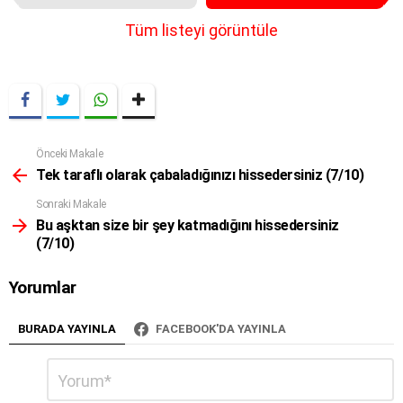
e
m
Tüm listeyi görüntüle
n
a
v
i
g
a
t
Önceki Makale
Daha
i
Fazla
Tek taraflı olarak çabaladığınızı hissedersiniz (7/10)
o
Sonraki Makale
n
Bu aşktan size bir şey katmadığını hissedersiniz
(7/10)
Yorumlar
BURADA YAYINLA
FACEBOOK'DA YAYINLA
Bir
Yorum
*
cevap
yazın