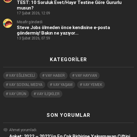
TEST: 10 Soruluk Evet/Hayır Testine Göre Gururlu
musun?
17 Şubat 2026, 12:09
Misafir gönderdi
Steve Jobs ölmeden önce kendisine e-posta
göndermiş! Bakın ne yazıyor…
13 Şubat 2026, 07:59
KATEGORILER
VAY EĞLENCELİ
VAY HABER
VAY HAYVAN
VAY SOSYAL MEDYA
VAY YAŞAM
VAY YEMEK
VAY ÜRÜN
VAY İLİŞKİLER
SON YORUMLAR
Ahmet
yorumladı.
Anket: 2022 – 2023’ün En Çok Birbirine Yakışmayan Çiftini