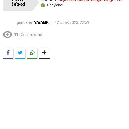
ÖĞESI
Onaylandı
gönderen
VAYAMK
12 Ocak 2023, 22:59
11
Görüntüleme