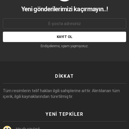
Yeni gönderilerimizi kaçırmayın..!
E-
mail
adresi:
Endişelenme, spam yapmıyoruz.
DIKKAT
Tüm resimlerin telif hakları ilgili sahiplerine aittir. Alıntılanan tüm
içerik, ilgili kaynaklarından türetilmiştir.
YENI TEPKILER