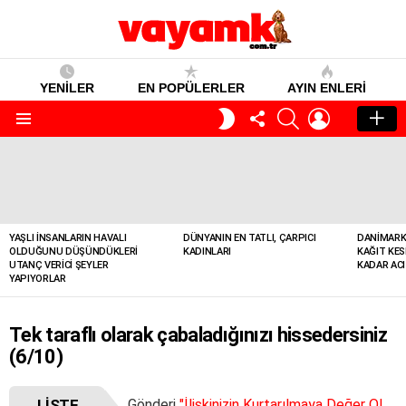
YENİLER
EN POPÜLERLER
AYIN ENLERI
TAKIP
SEARCH
GIRIŞ
GECE
ET
MODU
Menü
YENILER
YAŞLI İNSANLARIN HAVALI
DÜNYANIN EN TATLI, ÇARPICI
DANIMARK
OLDUĞUNU DÜŞÜNDÜKLERI
KADINLARI
KAĞIT KES
UTANÇ VERICI ŞEYLER
KADAR ACI
YAPIYORLAR
Tek taraflı olarak çabaladığınızı hissedersiniz
(6/10)
LISTE
Gönderi
"İlişkinizin Kurtarılmaya Değer Olmadığının 10 İşareti"