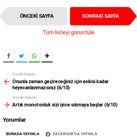
I
ÖNCEKI SAYFA
SONRAKI SAYFA
t
e
m
Tüm listeyi görüntüle
n
a
v
i
g
a
t
Önceki Makale
Daha
i
Fazla
Onunla zaman geçireceğiniz için eskisi kadar
o
heyecanlanmazsınız (6/10)
n
Sonraki Makale
Artık monotonluk sizi iyice sıkmaya başlar (6/10)
Yorumlar
BURADA YAYINLA
FACEBOOK'DA YAYINLA