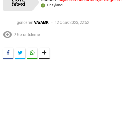
ÖĞESI
Onaylandı
gönderen
VAYAMK
12 Ocak 2023, 22:52
7
Görüntüleme