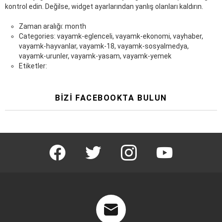
kontrol edin. Değilse, widget ayarlarından yanlış olanları kaldırın.
Zaman aralığı: month
Categories: vayamk-eglenceli, vayamk-ekonomi, vayhaber,
vayamk-hayvanlar, vayamk-18, vayamk-sosyalmedya,
vayamk-urunler, vayamk-yasam, vayamk-yemek
Etiketler:
BIZI FACEBOOKTA BULUN
facebook
twitter
instagram
youtube