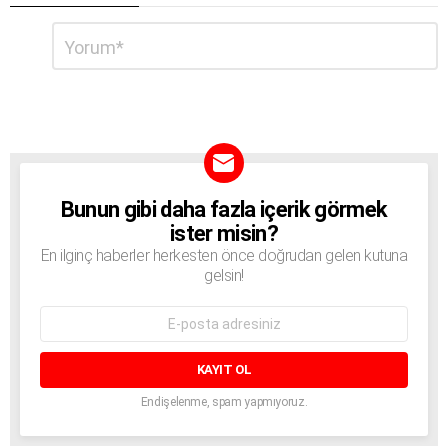
Bir
Yorum
*
cevap
yazın
Bunun gibi daha fazla içerik görmek
BÜLTEN
ister misin?
En ilginç haberler herkesten önce doğrudan gelen kutuna
gelsin!
E-
mail
adresi:
Endişelenme, spam yapmıyoruz.